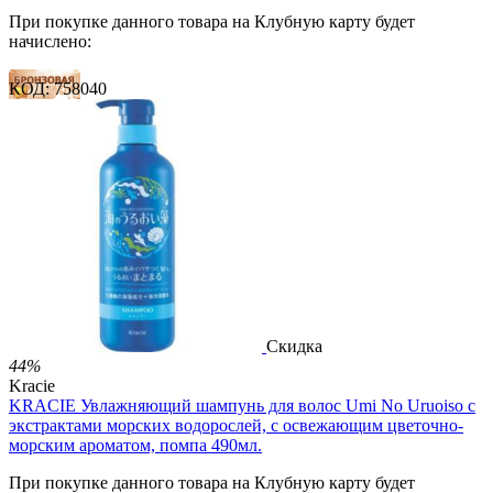
При покупке данного товара на Клубную карту будет
начислено:
КОД:
758040
14 баллов
21 балл
35 баллов
2 499.00
Р
1 486.00
Р
3.30
Р
за 1.00 мл

В корзину

Скидка
44%
Kracie
KRACIE Увлажняющий шампунь для волос Umi No Uruoiso с
экстрактами морских водорослей, с освежающим цветочно-
морским ароматом, помпа 490мл.
При покупке данного товара на Клубную карту будет