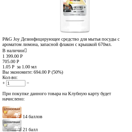
P&G Joy Дезинфицирующее средство для мытья посуды с
ароматом лимона, запасной флакон с крышкой 670мл.
В наличии

1 399.00
Р
705.00
Р
1.05
Р
за 1.00 мл
Вы экономите:
694.00
Р
(
50
%)
Кол-во:
+
−
При покупке данного товара на Клубную карту будет
начислено:
14 баллов
21 балл