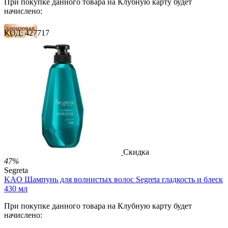
При покупке данного товара на Клубную карту будет
начислено:
КОД:
427717
14 баллов
21 балл
35 баллов
2 500.00
Р
1 212.00
Р
2.69
Р
за 1.00 мл

В корзину

Скидка
47%
Segreta
KAO Шампунь для волнистых волос Segreta гладкость и блеск
430 мл
При покупке данного товара на Клубную карту будет
начислено: