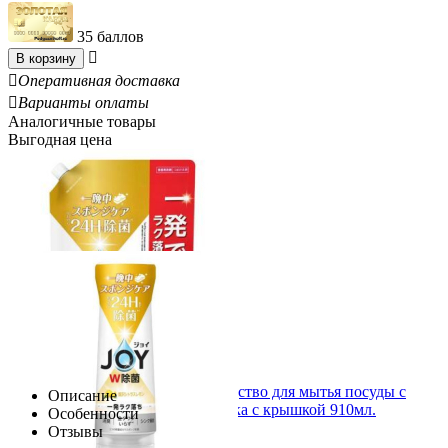
35 баллов

В корзину

Оперативная доставка

Варианты оплаты
Аналогичные товары
Выгодная цена
P&G Joy Дезинфицирующее средство для мытья посуды с
Описание
ароматом лимона, мягкая упаковка с крышкой 910мл.
Особенности
937.00
Р
Отзывы
1.03
Р
за 1.00 мл