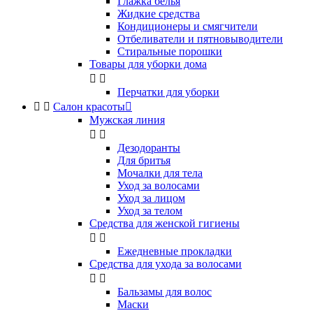
Глажка белья
Жидкие средства
Кондиционеры и смягчители
Отбеливатели и пятновыводители
Стиральные порошки
Товары для уборки дома


Перчатки для уборки


Салон красоты

Мужская линия


Дезодоранты
Для бритья
Мочалки для тела
Уход за волосами
Уход за лицом
Уход за телом
Средства для женской гигиены


Ежедневные прокладки
Средства для ухода за волосами


Бальзамы для волос
Маски