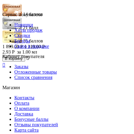
14 баллов
Сервис покупателя
Новинки
21 балл
Хиты продаж
Скидки
Бренды
35 баллов
Скоро в продаже
1 899.00
Р
1 319.00
Р
2.93
Р
за 1.00 мл
Кабинет покупателя

В корзину

Заказы
Отложенные товары
Список сравнения
Магазин
Контакты
Оплата
О компании
Доставка
Бонусные баллы
Отзывы покупателей
Карта сайта