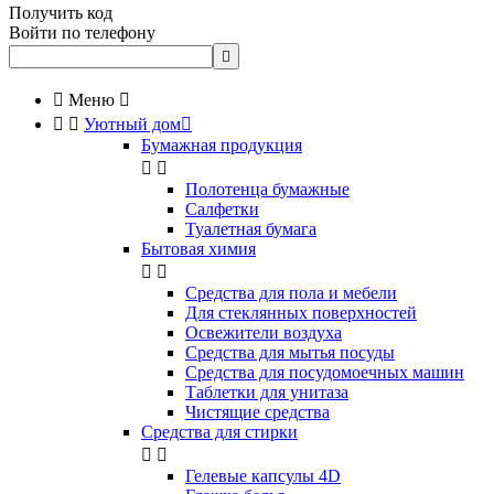
Получить код
Войти по телефону


Меню



Уютный дом

Бумажная продукция


Полотенца бумажные
Салфетки
Туалетная бумага
Бытовая химия


Cредства для пола и мебели
Для стеклянных поверхностей
Освежители воздуха
Средства для мытья посуды
Средства для посудомоечных машин
Таблетки для унитаза
Чистящие средства
Средства для стирки


Гелевые капсулы 4D