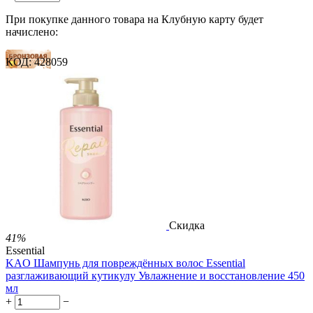
При покупке данного товара на Клубную карту будет
начислено:
КОД:
428059
14 баллов
21 балл
35 баллов
1 899.00
Р
1 578.00
Р
3.51
Р
за 1.00 мл

В корзину

Скидка
41%
Essential
KAO Шампунь для повреждённых волос Essential
разглаживающий кутикулу Увлажнение и восстановление 450
мл
+
−