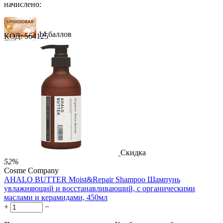
начислено:
14 баллов
КОД:
564125
21 балл
35 баллов
1 289.00
Р
724.00
Р
1.48
Р
за 1.00 мл
Нет в наличии



Скидка
52%
Cosme Company
AHALO BUTTER Moist&Repair Shampoo Шампунь
увлажняющий и восстанавливающий, с органическими
маслами и керамидами, 450мл
+
−