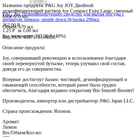
Вы экономите:
862.00
Р
(
48
%)
Название продукта: P&G Joy JOY Двойной
дезинфицирующий раствор Joy Compact Extra Large, сменный
P&G Joy Дезинфицирующее средство для мытья посуды с
блок 670 мл.
ароматом лимона, upside down бутылка 290мл.
362.00
Р
Объем: 670 мл.
1.25
Р
за 1.00 мл
Вы экономите:
237.00
Р
(
40
%)
Код JAN: 4987176118806.
Описание продукта:
Joy, совершивший революцию в использовании благодаря
своей перевернутой бутылке, теперь улучшил свой состав,
доведя его до совершенства.
Впервые достигнут баланс чистящей, дезинфицирующей и
смывающей способности, который ранее было трудно
обеспечить, благодаря недавно открытому Bio Smooth Booster!
Производитель, импортер или дистрибьютор: P&G Japan LLC.
Страна происхождения: Япония.
Аромат:
Лимон
Вес/Объем/Кол-во: