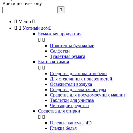
Войти по телефону


Меню



Уютный дом

Бумажная продукция


Полотенца бумажные
Салфетки
Туалетная бумага
Бытовая химия


Cредства для пола и мебели
Для стеклянных поверхностей
Освежители воздуха
Средства для мытья посуды
Средства для посудомоечных машин
Таблетки для унитаза
Чистящие средства
Средства для стирки


Гелевые капсулы 4D
Глажка белья