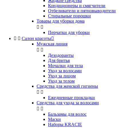
Жидкие средства
Кондиционеры и смягчители
Отбеливатели и пятновыводители
Стиральные порошки
Товары для уборки дома


Перчатки для уборки


Салон красоты

Мужская линия


Дезодоранты
Для бритья
Мочалки для тела
Уход за волосами
Уход за лицом
Уход за телом
Средства для женской гигиены


Ежедневные прокладки
Средства для ухода за волосами


Бальзамы для волос
Маски
Наборы KRACIE