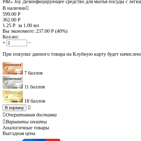
P&G Joy Дезинфицирующее средство для мытья посуды с легки
В наличии

599.00
Р
362.00
Р
1.25
Р
за 1.00 мл
Вы экономите:
237.00
Р
(
40
%)
Кол-во:
+
−
При покупке данного товара на Клубную карту будет начислен
7 баллов
11 баллов
18 баллов

В корзину

Оперативная доставка

Варианты оплаты
Аналогичные товары
Выгодная цена