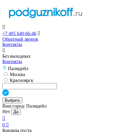

+7 495 640-66-46

Обратный звонок
Контакты

Без выходных
Контакты
Палмдейл
Москва
Красноярск
Выбрать
Ваш город:
Палмдейл
Нет
Да

0

Корзина пуста