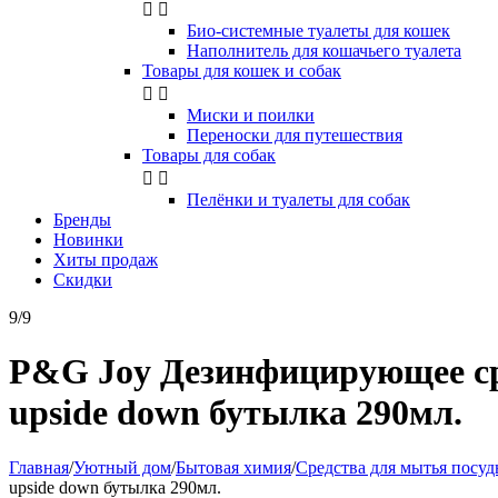


Био-системные туалеты для кошек
Наполнитель для кошачьего туалета
Товары для кошек и собак


Миски и поилки
Переноски для путешествия
Товары для собак


Пелёнки и туалеты для собак
Бренды
Новинки
Хиты продаж
Скидки
9/9
P&G Joy Дезинфицирующее ср
upside down бутылка 290мл.
Главная
/
Уютный дом
/
Бытовая химия
/
Средства для мытья посу
upside down бутылка 290мл.