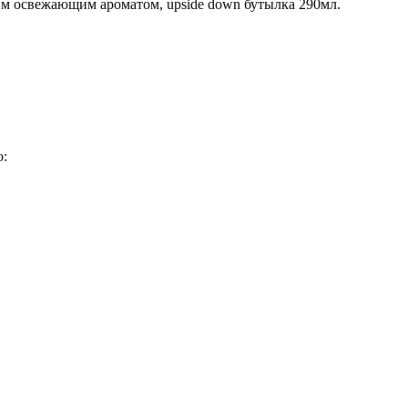
м освежающим ароматом, upside down бутылка 290мл.
о: