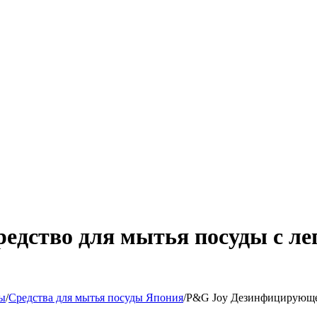
едство для мытья посуды с л
ды
/
Средства для мытья посуды Япония
/
P&G Joy Дезинфицирующее