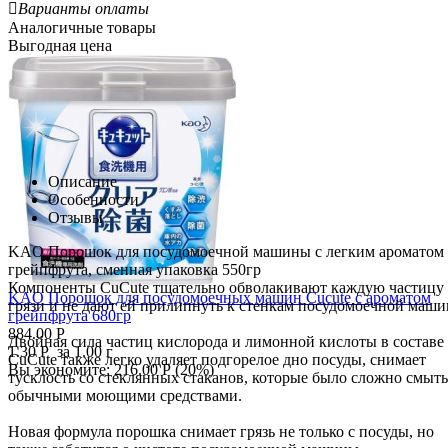

Варианты оплаты
Аналогичные товары
Выгодная цена
Описание
Особенности
Отзывы
KAO Порошок для посудомоечной машины с легким ароматом
грейпфрута, сменная упаковка 550гр
Компоненты CuCute тщательно обволакивают каждую частицу
KAO Порошок для посудомоечных машин Cucute с ароматом
грязи и не дают ей прилипнуть к стенкам посудомоечной маши
грейпфрута 680гр
884.00
Р
Двойная сила частиц кислорода и лимонной кислоты в составе
1.30
Р
за 1.00 г
CuCute также легко удаляет подгорелое дно посуды, снимает
Вы экономите:
216.00
Р
(
20
%)
тусклость со стеклянных стаканов, которые было сложно смыть
обычными моющими средствами.
Новая формула порошка снимает грязь не только с посуды, но