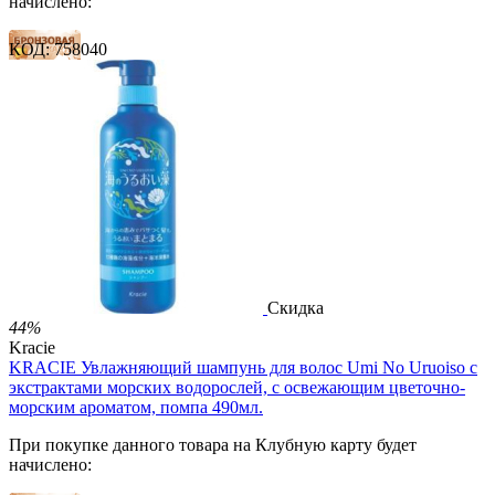
начислено:
КОД:
758040
16 баллов
24 балла
41 балл
2 499.00
Р
1 486.00
Р
3.30
Р
за 1.00 мл

В корзину

Скидка
44%
Kracie
KRACIE Увлажняющий шампунь для волос Umi No Uruoiso с
экстрактами морских водорослей, с освежающим цветочно-
морским ароматом, помпа 490мл.
При покупке данного товара на Клубную карту будет
начислено: