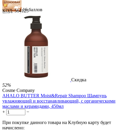
16 баллов
КОД:
564125
24 балла
41 балл
1 289.00
Р
724.00
Р
1.48
Р
за 1.00 мл
Нет в наличии



Скидка
52%
Cosme Company
AHALO BUTTER Moist&Repair Shampoo Шампунь
увлажняющий и восстанавливающий, с органическими
маслами и керамидами, 450мл
+
−
При покупке данного товара на Клубную карту будет
начислено: