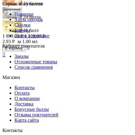
16 баллов
Сервис покупателя
Новинки
24 балла
Хиты продаж
Скидки
Бренды
41 балл
Скоро в продаже
1 899.00
Р
1 319.00
Р
2.93
Р
за 1.00 мл
Кабинет покупателя

В корзину

Заказы
Отложенные товары
Список сравнения
Магазин
Контакты
Оплата
О компании
Доставка
Бонусные баллы
Отзывы покупателей
Карта сайта
Контакты