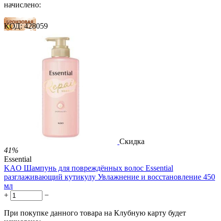
начислено:
КОД:
428059
16 баллов
24 балла
41 балл
1 899.00
Р
1 578.00
Р
3.51
Р
за 1.00 мл

В корзину

Скидка
41%
Essential
KAO Шампунь для повреждённых волос Essential
разглаживающий кутикулу Увлажнение и восстановление 450
мл
+
−
При покупке данного товара на Клубную карту будет