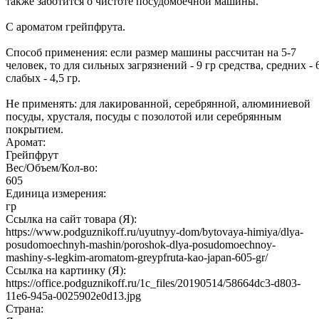
также заботится о чистоте посудомоечной машины.
С ароматом грейпфрута.
Способ применения: если размер машины рассчитан на 5-7
человек, то для сильных загрязнений - 9 гр средства, средних - 6
слабых - 4,5 гр.
Не применять: для лакированной, серебрянной, алюминиевой
посуды, хрусталя, посуды с позолотой или серебрянным
покрытием.
Аромат:
Грейпфрут
Вес/Объем/Кол-во:
605
Единица измерения:
гр
Ссылка на сайт товара (Я):
https://www.podguznikoff.ru/uyutnyy-dom/bytovaya-himiya/dlya-
posudomoechnyh-mashin/poroshok-dlya-posudomoechnoy-
mashiny-s-legkim-aromatom-greypfruta-kao-japan-605-gr/
Ссылка на картинку (Я):
https://office.podguznikoff.ru/1c_files/20190514/58664dc3-d803-
11e6-945a-0025902e0d13.jpg
Страна: