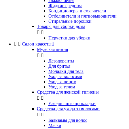
Глажка белья
Жидкие средства
Кондиционеры и смягчители
Отбеливатели и пятновыводители
Стиральные порошки
Товары для уборки дома


Перчатки для уборки


Салон красоты

Мужская линия


Дезодоранты
Для бритья
Мочалки для тела
Уход за волосами
Уход за лицом
Уход за телом
Средства для женской гигиены


Ежедневные прокладки
Средства для ухода за волосами


Бальзамы для волос
Маски