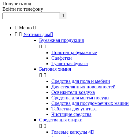
Получить код
Войти по телефону


Меню



Уютный дом

Бумажная продукция


Полотенца бумажные
Салфетки
Туалетная бумага
Бытовая химия


Cредства для пола и мебели
Для стеклянных поверхностей
Освежители воздуха
Средства для мытья посуды
Средства для посудомоечных машин
Таблетки для унитаза
Чистящие средства
Средства для стирки


Гелевые капсулы 4D