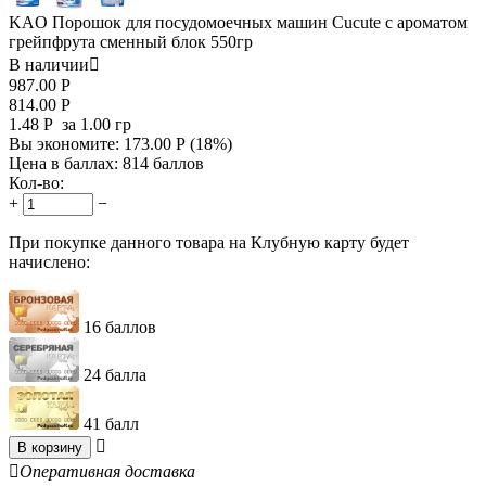
KAO Порошок для посудомоечных машин Cucute с ароматом
грейпфрута сменный блок 550гр
В наличии

987.00
Р
814.00
Р
1.48
Р
за 1.00 гр
Вы экономите:
173.00
Р
(
18
%)
Цена в баллах:
814 баллов
Кол-во:
+
−
При покупке данного товара на Клубную карту будет
начислено:
16 баллов
24 балла
41 балл

В корзину

Оперативная доставка