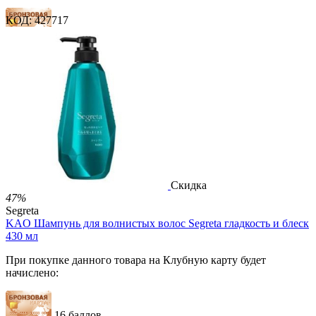
КОД:
427717
16 баллов
24 балла
41 балл
2 500.00
Р
1 212.00
Р
2.69
Р
за 1.00 мл

В корзину

Скидка
47%
Segreta
KAO Шампунь для волнистых волос Segreta гладкость и блеск
430 мл
При покупке данного товара на Клубную карту будет
начислено:
16 баллов