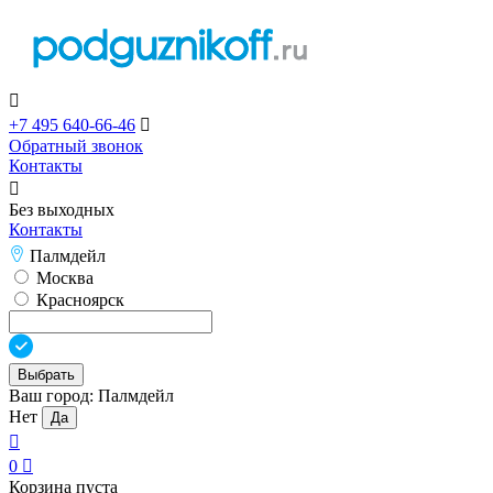

+7 495 640-66-46

Обратный звонок
Контакты

Без выходных
Контакты
Палмдейл
Москва
Красноярск
Выбрать
Ваш город:
Палмдейл
Нет
Да

0

Корзина пуста