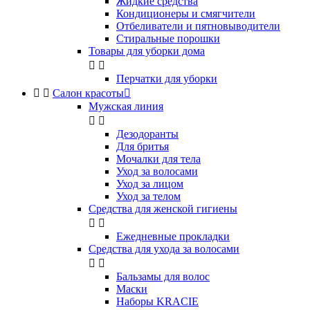
Жидкие средства
Кондиционеры и смягчители
Отбеливатели и пятновыводители
Стиральные порошки
Товары для уборки дома


Перчатки для уборки


Салон красоты

Мужская линия


Дезодоранты
Для бритья
Мочалки для тела
Уход за волосами
Уход за лицом
Уход за телом
Средства для женской гигиены


Ежедневные прокладки
Средства для ухода за волосами


Бальзамы для волос
Маски
Наборы KRACIE