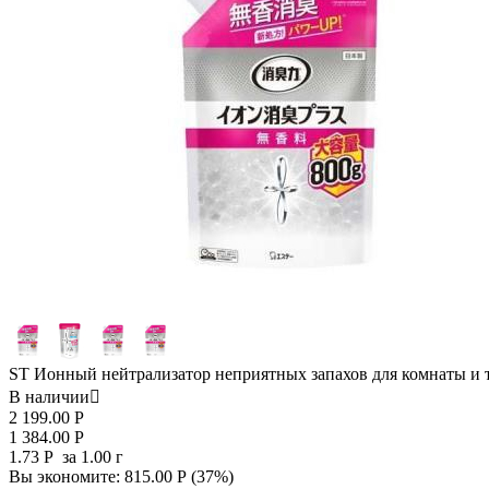
ST Ионный нейтрализатор неприятных запахов для комнаты и ту
В наличии

2 199.00
Р
1 384.00
Р
1.73
Р
за 1.00 г
Вы экономите:
815.00
Р
(
37
%)