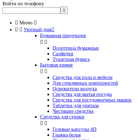
Войти по телефону


Меню



Уютный дом

Бумажная продукция


Полотенца бумажные
Салфетки
Туалетная бумага
Бытовая химия


Cредства для пола и мебели
Для стеклянных поверхностей
Освежители воздуха
Средства для мытья посуды
Средства для посудомоечных машин
Таблетки для унитаза
Чистящие средства
Средства для стирки


Гелевые капсулы 4D
Глажка белья