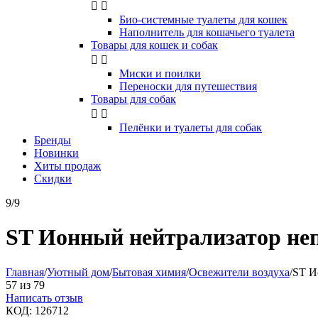


Био-системные туалеты для кошек
Наполнитель для кошачьего туалета
Товары для кошек и собак


Миски и поилки
Переноски для путешествия
Товары для собак


Пелёнки и туалеты для собак
Бренды
Новинки
Хиты продаж
Скидки
9/9
ST Ионный нейтрализатор неп
Главная
/
Уютный дом
/
Бытовая химия
/
Освежители воздуха
/
ST И
57
из
79
Написать отзыв
КОД:
126712