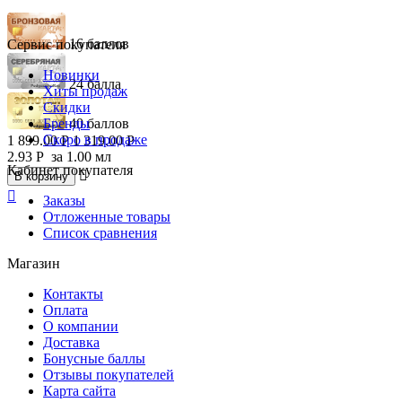
16 баллов
Сервис покупателя
Новинки
24 балла
Хиты продаж
Скидки
Бренды
40 баллов
Скоро в продаже
1 899.00
Р
1 319.00
Р
2.93
Р
за 1.00 мл
Кабинет покупателя

В корзину

Заказы
Отложенные товары
Список сравнения
Магазин
Контакты
Оплата
О компании
Доставка
Бонусные баллы
Отзывы покупателей
Карта сайта