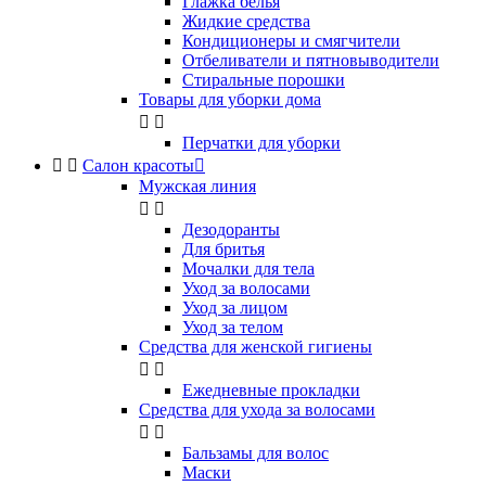
Глажка белья
Жидкие средства
Кондиционеры и смягчители
Отбеливатели и пятновыводители
Стиральные порошки
Товары для уборки дома


Перчатки для уборки


Салон красоты

Мужская линия


Дезодоранты
Для бритья
Мочалки для тела
Уход за волосами
Уход за лицом
Уход за телом
Средства для женской гигиены


Ежедневные прокладки
Средства для ухода за волосами


Бальзамы для волос
Маски