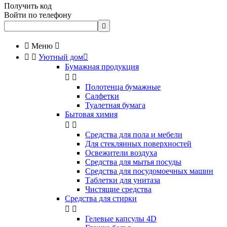
Получить код
Войти по телефону


Меню



Уютный дом

Бумажная продукция


Полотенца бумажные
Салфетки
Туалетная бумага
Бытовая химия


Cредства для пола и мебели
Для стеклянных поверхностей
Освежители воздуха
Средства для мытья посуды
Средства для посудомоечных машин
Таблетки для унитаза
Чистящие средства
Средства для стирки


Гелевые капсулы 4D