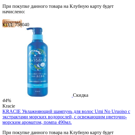
При покупке данного товара на Клубную карту будет
начислено:
КОД:
758040
16 баллов
24 балла
40 баллов
2 499.00
Р
1 486.00
Р
3.30
Р
за 1.00 мл

В корзину

Скидка
44%
Kracie
KRACIE Увлажняющий шампунь для волос Umi No Uruoiso с
экстрактами морских водорослей, с освежающим цветочно-
морским ароматом, помпа 490мл.
При покупке данного товара на Клубную карту будет