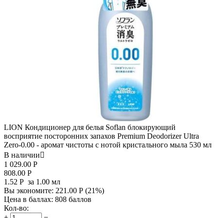
LION Кондиционер для белья Soflan блокирующий
восприятие посторонних запахов Premium Deodorizer Ultra
Zero-0.00 - аромат чистоты с нотой кристального мыла 530 мл
В наличии

1 029.00
Р
808.00
Р
1.52
Р
за 1.00 мл
Вы экономите:
221.00
Р
(
21
%)
Цена в баллах:
808 баллов
Кол-во:
+
−