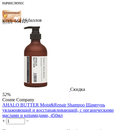
начислено:
16 баллов
КОД:
564125
24 балла
40 баллов
1 289.00
Р
724.00
Р
1.48
Р
за 1.00 мл
Нет в наличии



Скидка
52%
Cosme Company
AHALO BUTTER Moist&Repair Shampoo Шампунь
увлажняющий и восстанавливающий, с органическими
маслами и керамидами, 450мл
+
−