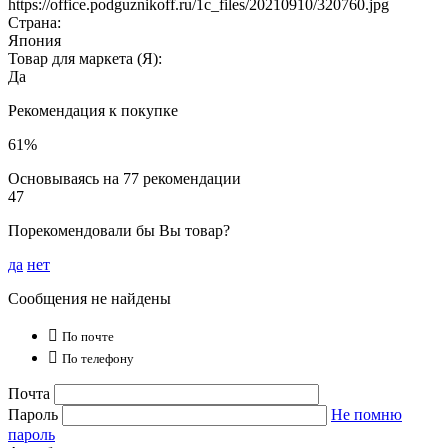
https://office.podguznikoff.ru/1c_files/20210910/320760.jpg
Страна:
Япония
Товар для маркета (Я):
Да
Рекомендация к покупке
61%
Основываясь на 77 рекомендации
47
Порекомендовали бы Вы товар?
да
нет
Сообщения не найдены

По почте

По телефону
Почта
Пароль
Не помню
пароль