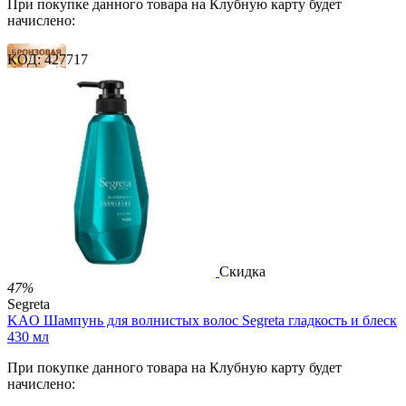
При покупке данного товара на Клубную карту будет
начислено:
КОД:
427717
16 баллов
24 балла
40 баллов
2 500.00
Р
1 212.00
Р
2.69
Р
за 1.00 мл

В корзину

Скидка
47%
Segreta
KAO Шампунь для волнистых волос Segreta гладкость и блеск
430 мл
При покупке данного товара на Клубную карту будет
начислено: