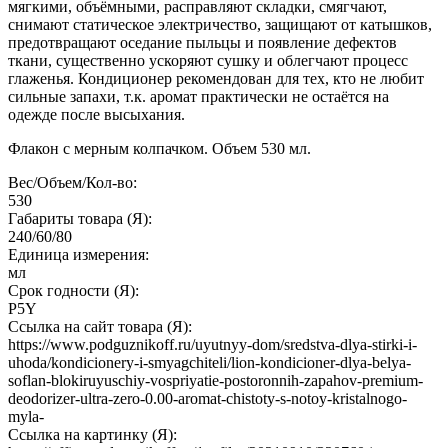
мягкими, объёмными, расправляют складки, смягчают,
снимают статическое электричество, защищают от катышков,
предотвращают оседание пыльцы и появление дефектов
ткани, существенно ускоряют сушку и облегчают процесс
глаженья. Кондиционер рекомендован для тех, кто не любит
сильные запахи, т.к. аромат практически не остаётся на
одежде после высыхания.
Флакон с мерным колпачком. Объем 530 мл.
Вес/Объем/Кол-во:
530
Габариты товара (Я):
240/60/80
Единица измерения:
мл
Срок годности (Я):
P5Y
Ссылка на сайт товара (Я):
https://www.podguznikoff.ru/uyutnyy-dom/sredstva-dlya-stirki-i-
uhoda/kondicionery-i-smyagchiteli/lion-kondicioner-dlya-belya-
soflan-blokiruyuschiy-vospriyatie-postoronnih-zapahov-premium-
deodorizer-ultra-zero-0.00-aromat-chistoty-s-notoy-kristalnogo-
myla-
Ссылка на картинку (Я):