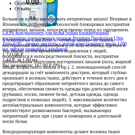
Особенности
Отзывы
Больше не нужно маскировать неприятные запахи! Впервые в
Японии кондиционер с технологией блокировки восприятия
неприятных запахов, непосредственно перед их ощущением.
LION Кондиционер для белья Soflan блокирующий
восприятие посторонних запахов Premium Deodorizer Ultra
3 технологии Ultra Zero: 1. «отмена запаха» от тканей,
Zero-0.00 - аромат чистоты с нотой кристального мыла 1200
постиранных кондиционером и от тела человека, одетого в
мл, мягкая упаковка с крышкой
эти ткани, путём временного подавления у людей,
1 733.00
Р
находящихся в непосредственной близости, восприятия
1.44
Р
за 1.00 мл
обонятельным эпителием посторонних запахов (пота, жирной
Вы экономите:
167.00
Р
(
9
%)
пищи, возрастного запаха и пр.). 2. инновационный способ
дезодорации за счёт компонента декстрин, который глубоко
проникает в волокна ткани, действует в течение всего дня и
предотвращает образование неприятного запаха до самого
вечера, обеспечивая свежесть одежды при длительной носке
(рубашки, носки, нижнее бельё, детская одежда, одежда
подростков и пожилых людей). 3. максимальное количество
антибактериальных компонентов, которые эффективно
препятствуют размножению бактерий, вызывающих
неприятный запах при сушке в помещении и длительной
носке белья.
Кондиционирующие компоненты делают волокна ткани