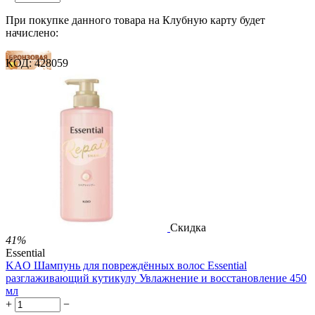
При покупке данного товара на Клубную карту будет
начислено:
КОД:
428059
16 баллов
24 балла
40 баллов
1 899.00
Р
1 578.00
Р
3.51
Р
за 1.00 мл

В корзину

Скидка
41%
Essential
KAO Шампунь для повреждённых волос Essential
разглаживающий кутикулу Увлажнение и восстановление 450
мл
+
−