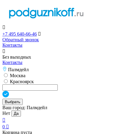

+7 495 640-66-46

Обратный звонок
Контакты

Без выходных
Контакты
Палмдейл
Москва
Красноярск
Выбрать
Ваш город:
Палмдейл
Нет
Да

0

Корзина пуста