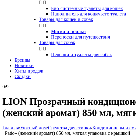


Био-системные туалеты для кошек
Наполнитель для кошачьего туалета
Товары для кошек и собак


Миски и поилки
Переноски для путешествия
Товары для собак


Пелёнки и туалеты для собак
Бренды
Новинки
Хиты продаж
Скидки
9/9
LION Прозрачный кондиционер
(женский аромат) 850 мл, мя
Главная
/
Уютный дом
/
Средства для стирки
/
Кондиционеры и см
«Patio» (женский аромат) 850 мл, мягкая упаковка с крышкой