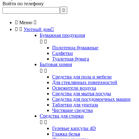
Войти по телефону


Меню



Уютный дом

Бумажная продукция


Полотенца бумажные
Салфетки
Туалетная бумага
Бытовая химия


Cредства для пола и мебели
Для стеклянных поверхностей
Освежители воздуха
Средства для мытья посуды
Средства для посудомоечных машин
Таблетки для унитаза
Чистящие средства
Средства для стирки


Гелевые капсулы 4D
Глажка белья