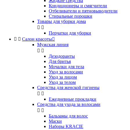
Жидкие средства
Кондиционеры и смягчители
Отбеливатели и пятновыводители
Стиральные порошки
Товары для уборки дома


Перчатки для уборки


Салон красоты

Мужская линия


Дезодоранты
Для бритья
Мочалки для тела
Уход за волосами
Уход за лицом
Уход за телом
Средства для женской гигиены


Ежедневные прокладки
Средства для ухода за волосами


Бальзамы для волос
Маски
Наборы KRACIE