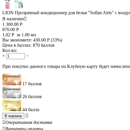
LION Прозрачный кондиционер для белья "Soflan Airis" с возд
В наличии

1 300.00
Р
870.00
Р
1.02
Р
за 1.00 мл
Вы экономите:
430.00
Р
(
33
%)
Цена в баллах:
870 баллов
Кол-во:
+
−
При покупке данного товара на Клубную карту будет начислен
17 баллов
26 баллов
44 балла

В корзину

Оперативная доставка

Варианты оплаты