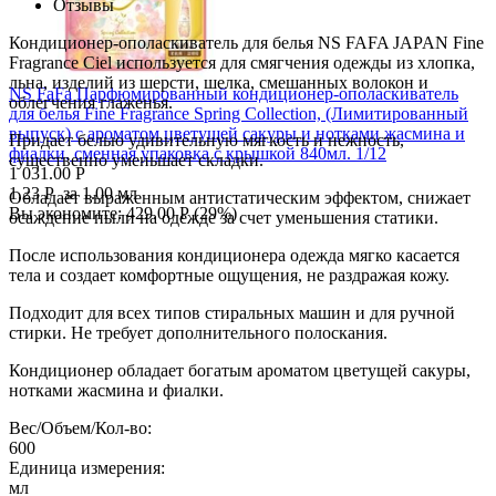
Отзывы
Кондиционер-ополаскиватель для белья NS FAFA JAPAN Fine
Fragrance Ciel используется для смягчения одежды из хлопка,
льна, изделий из шерсти, шелка, смешанных волокон и
NS FaFa Парфюмированный кондиционер-ополаскиватель
облегчения глаженья.
для белья Fine Fragrance Spring Collection, (Лимитированный
выпуск) с ароматом цветущей сакуры и нотками жасмина и
Придает белью удивительную мягкость и нежность,
фиалки, сменная упаковка с крышкой 840мл. 1/12
существенно уменьшает складки.
1 031.00
Р
1.23
Р
за 1.00 мл
Обладает выраженным антистатическим эффектом, снижает
Вы экономите:
429.00
Р
(
29
%)
осаждение пыли на одежде за счет уменьшения статики.
После использования кондиционера одежда мягко касается
тела и создает комфортные ощущения, не раздражая кожу.
Подходит для всех типов стиральных машин и для ручной
стирки. Не требует дополнительного полоскания.
Кондиционер обладает богатым ароматом цветущей сакуры,
нотками жасмина и фиалки.
Вес/Объем/Кол-во:
600
Единица измерения:
мл