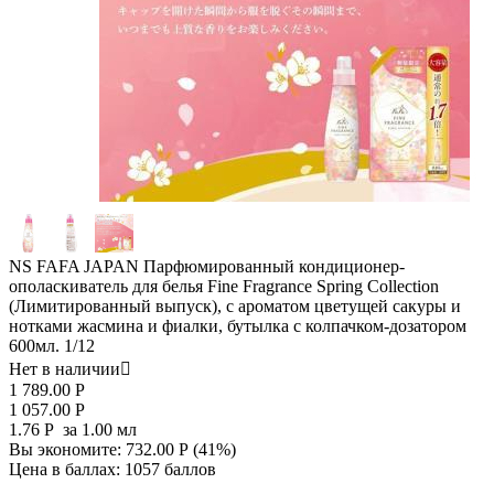
NS FAFA JAPAN Парфюмированный кондиционер-
ополаскиватель для белья Fine Fragrance Spring Collection
(Лимитированный выпуск), с ароматом цветущей сакуры и
нотками жасмина и фиалки, бутылка с колпачком-дозатором
600мл. 1/12
Нет в наличии

1 789.00
Р
1 057.00
Р
1.76
Р
за 1.00 мл
Вы экономите:
732.00
Р
(
41
%)
Цена в баллах:
1057 баллов