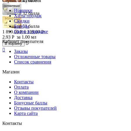
21 балл
Сервис покупателя
Новинки
32 балла
Хиты продаж
Скидки
Бренды
53 балла
Скоро в продаже
1 899.00
Р
1 319.00
Р
2.93
Р
за 1.00 мл
Кабинет покупателя

В корзину

Заказы
Отложенные товары
Список сравнения
Магазин
Контакты
Оплата
О компании
Доставка
Бонусные баллы
Отзывы покупателей
Карта сайта
Контакты