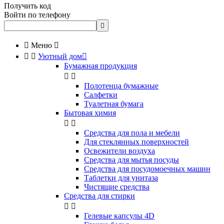
Получить код
Войти по телефону


Меню



Уютный дом

Бумажная продукция


Полотенца бумажные
Салфетки
Туалетная бумага
Бытовая химия


Cредства для пола и мебели
Для стеклянных поверхностей
Освежители воздуха
Средства для мытья посуды
Средства для посудомоечных машин
Таблетки для унитаза
Чистящие средства
Средства для стирки


Гелевые капсулы 4D