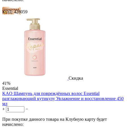
КОД:
428059
21 балл
32 балла
53 балла
1 899.00
Р
1 578.00
Р
3.51
Р
за 1.00 мл

В корзину

Скидка
41%
Essential
KAO Шампунь для повреждённых волос Essential
разглаживающий кутикулу Увлажнение и восстановление 450
мл
+
−
При покупке данного товара на Клубную карту будет
начислено: