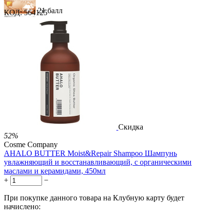
21 балл
КОД:
564125
32 балла
53 балла
1 289.00
Р
724.00
Р
1.48
Р
за 1.00 мл
Нет в наличии



Скидка
52%
Cosme Company
AHALO BUTTER Moist&Repair Shampoo Шампунь
увлажняющий и восстанавливающий, с органическими
маслами и керамидами, 450мл
+
−
При покупке данного товара на Клубную карту будет
начислено: