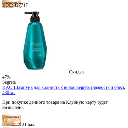
КОД:
427717
21 балл
32 балла
53 балла
2 500.00
Р
1 212.00
Р
2.69
Р
за 1.00 мл

В корзину

Скидка
47%
Segreta
KAO Шампунь для волнистых волос Segreta гладкость и блеск
430 мл
При покупке данного товара на Клубную карту будет
начислено:
21 балл