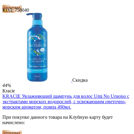
КОД:
758040
21 балл
32 балла
53 балла
2 499.00
Р
1 486.00
Р
3.30
Р
за 1.00 мл

В корзину

Скидка
44%
Kracie
KRACIE Увлажняющий шампунь для волос Umi No Uruoiso с
экстрактами морских водорослей, с освежающим цветочно-
морским ароматом, помпа 490мл.
При покупке данного товара на Клубную карту будет
начислено: