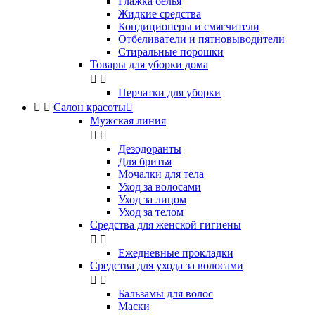
Глажка белья
Жидкие средства
Кондиционеры и смягчители
Отбеливатели и пятновыводители
Стиральные порошки
Товары для уборки дома


Перчатки для уборки


Салон красоты

Мужская линия


Дезодоранты
Для бритья
Мочалки для тела
Уход за волосами
Уход за лицом
Уход за телом
Средства для женской гигиены


Ежедневные прокладки
Средства для ухода за волосами


Бальзамы для волос
Маски