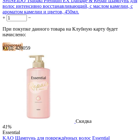
SHISEIDO Tsubaki Premium EX Damage & Repair Шампунь для
волос интенсивно восстанавливающий, с маслом камелии, с
ароматом камелии и цветов, 450мл.
+
−
При покупке данного товара на Клубную карту будет
начислено:
КОД:
428059
28 баллов
41 балл
69 баллов
1 899.00
Р
1 578.00
Р
3.51
Р
за 1.00 мл

В корзину

Скидка
41%
Essential
KAO Шампунь для повреждённых волос Essential