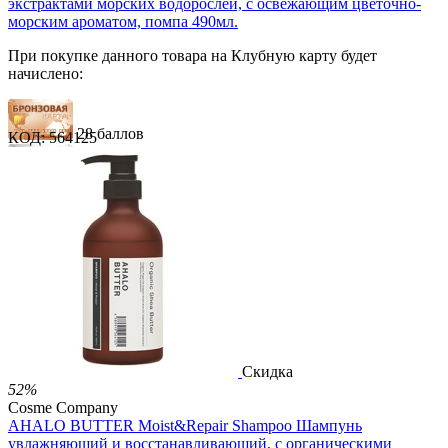
экстрактами морских водорослей, с освежающим цветочно-
морским ароматом, помпа 490мл.
При покупке данного товара на Клубную карту будет
начислено:
28 баллов
КОД:
564125
41 балл
69 баллов
1 289.00
Р
724.00
Р
1.48
Р
за 1.00 мл
Нет в наличии



Скидка
52%
Cosme Company
AHALO BUTTER Moist&Repair Shampoo Шампунь
увлажняющий и восстанавливающий, с органическими