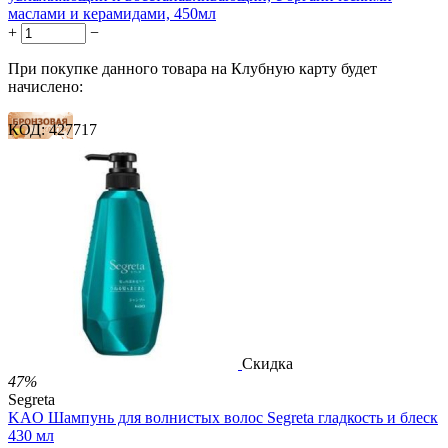
маслами и керамидами, 450мл
+
−
При покупке данного товара на Клубную карту будет
начислено:
КОД:
427717
28 баллов
41 балл
69 баллов
2 500.00
Р
1 212.00
Р
2.69
Р
за 1.00 мл

В корзину

Скидка
47%
Segreta
KAO Шампунь для волнистых волос Segreta гладкость и блеск
430 мл