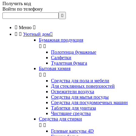
Получить код
Войти по телефону


Меню



Уютный дом

Бумажная продукция


Полотенца бумажные
Салфетки
Туалетная бумага
Бытовая химия


Cредства для пола и мебели
Для стеклянных поверхностей
Освежители воздуха
Средства для мытья посуды
Средства для посудомоечных машин
Таблетки для унитаза
Чистящие средства
Средства для стирки


Гелевые капсулы 4D