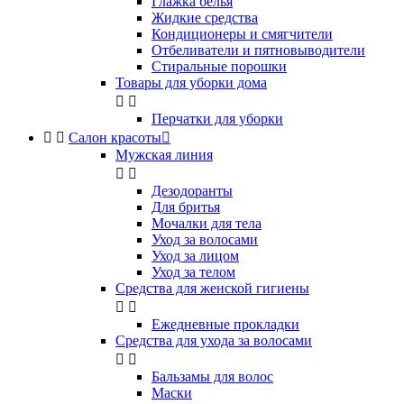
Глажка белья
Жидкие средства
Кондиционеры и смягчители
Отбеливатели и пятновыводители
Стиральные порошки
Товары для уборки дома


Перчатки для уборки


Салон красоты

Мужская линия


Дезодоранты
Для бритья
Мочалки для тела
Уход за волосами
Уход за лицом
Уход за телом
Средства для женской гигиены


Ежедневные прокладки
Средства для ухода за волосами


Бальзамы для волос
Маски