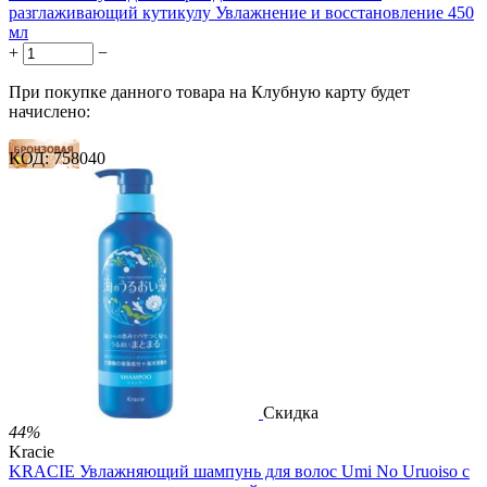
разглаживающий кутикулу Увлажнение и восстановление 450
мл
+
−
При покупке данного товара на Клубную карту будет
начислено:
КОД:
758040
28 баллов
41 балл
69 баллов
2 499.00
Р
1 486.00
Р
3.30
Р
за 1.00 мл

В корзину

Скидка
44%
Kracie
KRACIE Увлажняющий шампунь для волос Umi No Uruoiso с