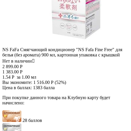
NS FaFa Смягчающий кондиционер "NS Fafa Fine Free" для
белья (без аромата) 900 мл, картонная упаковка с крышкой
Нет в наличии

2 899.00
Р
1 383.00
Р
1.54
Р
за 1.00 мл
Вы экономите:
1 516.00
Р
(
52
%)
Цена в баллах:
1383 балла
При покупке данного товара на Клубную карту будет
начислено:
28 баллов