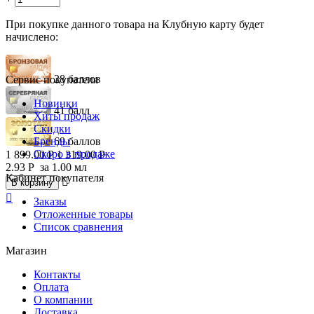
При покупке данного товара на Клубную карту будет
начислено:
28 баллов
Сервис покупателя
Новинки
41 балл
Хиты продаж
Скидки
Бренды
69 баллов
Скоро в продаже
1 899.00
Р
1 319.00
Р
2.93
Р
за 1.00 мл
Кабинет покупателя

В корзину

Заказы
Отложенные товары
Список сравнения
Магазин
Контакты
Оплата
О компании
Доставка