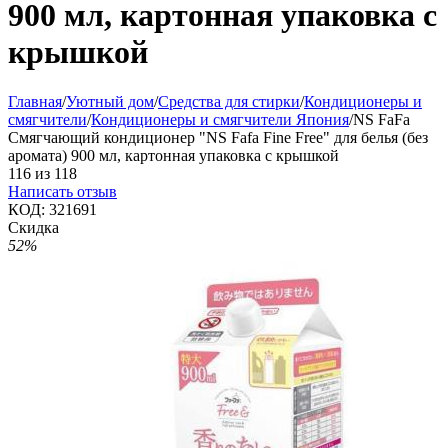
900 мл, картонная упаковка с
крышкой
Главная
/
Уютный дом
/
Средства для стирки
/
Кондиционеры и
смягчители
/
Кондиционеры и смягчители Япония
/
NS FaFa
Смягчающий кондиционер "NS Fafa Fine Free" для белья (без
аромата) 900 мл, картонная упаковка с крышкой
116
из
118
Написать отзыв
КОД:
321691
Скидка
52%