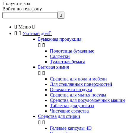
Получить код
Войти по телефону


Меню



Уютный дом

Бумажная продукция


Полотенца бумажные
Салфетки
Туалетная бумага
Бытовая химия


Cредства для пола и мебели
Для стеклянных поверхностей
Освежители воздуха
Средства для мытья посуды
Средства для посудомоечных машин
Таблетки для унитаза
Чистящие средства
Средства для стирки


Гелевые капсулы 4D