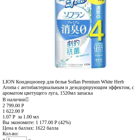
LION Кондиционер для белья Soflan Premium White Herb
Aroma с антибактериальным и дезодорирующим эффектом, с
ароматом цветущего луга, 1520мл запаска
В наличии

2 799.00
Р
1 622.00
Р
1.07
Р
за 1.00 мл
Вы экономите:
1 177.00
Р
(
42
%)
Цена в баллах:
1622 балла
Кол-во:
+
−