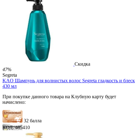
49 баллов
81 балл
2 500.00
Р
1 212.00
Р
2.69
Р
за 1.00 мл

В корзину

Скидка
47%
Segreta
KAO Шампунь для волнистых волос Segreta гладкость и блеск
430 мл
При покупке данного товара на Клубную карту будет
начислено:
32 балла
КОД:
485410
49 баллов