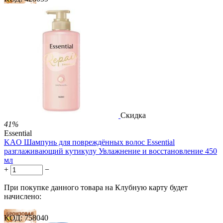
32 балла
49 баллов
81 балл
1 899.00
Р
1 578.00
Р
3.51
Р
за 1.00 мл

В корзину

Скидка
41%
Essential
KAO Шампунь для повреждённых волос Essential
разглаживающий кутикулу Увлажнение и восстановление 450
мл
+
−
При покупке данного товара на Клубную карту будет
начислено:
КОД:
758040