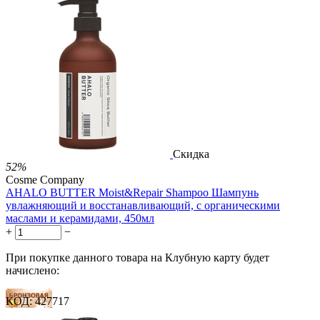
49 баллов
81 балл
1 289.00
Р
724.00
Р
1.48
Р
за 1.00 мл
Нет в наличии



Скидка
52%
Cosme Company
AHALO BUTTER Moist&Repair Shampoo Шампунь
увлажняющий и восстанавливающий, с органическими
маслами и керамидами, 450мл
+
−
При покупке данного товара на Клубную карту будет
начислено:
КОД:
427717
32 балла