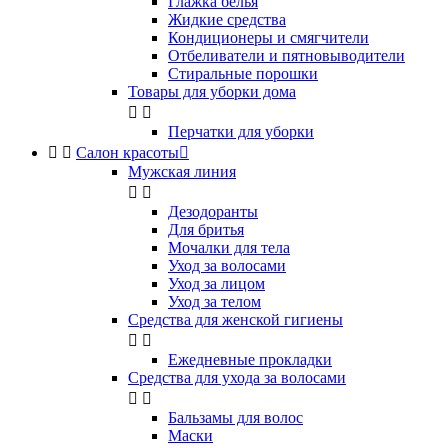
Глажка белья
Жидкие средства
Кондиционеры и смягчители
Отбеливатели и пятновыводители
Стиральные порошки
Товары для уборки дома


Перчатки для уборки


Салон красоты

Мужская линия


Дезодоранты
Для бритья
Мочалки для тела
Уход за волосами
Уход за лицом
Уход за телом
Средства для женской гигиены


Ежедневные прокладки
Средства для ухода за волосами


Бальзамы для волос
Маски