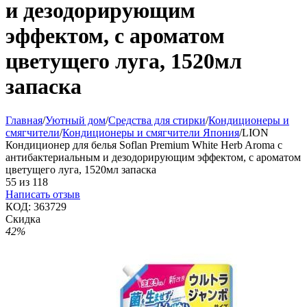
и дезодорирующим
эффектом, с ароматом
цветущего луга, 1520мл
запаска
Главная
/
Уютный дом
/
Средства для стирки
/
Кондиционеры и
смягчители
/
Кондиционеры и смягчители Япония
/
LION
Кондиционер для белья Soflan Premium White Herb Aroma с
антибактериальным и дезодорирующим эффектом, с ароматом
цветущего луга, 1520мл запаска
55
из
118
Написать отзыв
КОД:
363729
Скидка
42%