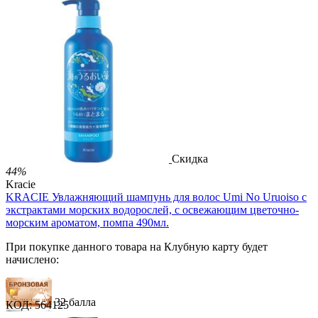
32 балла
49 баллов
81 балл
2 499.00
Р
1 486.00
Р
3.30
Р
за 1.00 мл

В корзину

Скидка
44%
Kracie
KRACIE Увлажняющий шампунь для волос Umi No Uruoiso с
экстрактами морских водорослей, с освежающим цветочно-
морским ароматом, помпа 490мл.
При покупке данного товара на Клубную карту будет
начислено:
32 балла
КОД:
564125