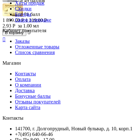
49 баллов
Хиты продаж
Скидки
Бренды
81 балл
Скоро в продаже
1 899.00
Р
1 319.00
Р
2.93
Р
за 1.00 мл
Кабинет покупателя

В корзину

Заказы
Отложенные товары
Список сравнения
Магазин
Контакты
Оплата
О компании
Доставка
Бонусные баллы
Отзывы покупателей
Карта сайта
Контакты
141700, г. Долгопрудный, Новый бульвар, д. 10, корп.1
+7(495) 640-66-46
Пн-Пт 8:00 - 17.00