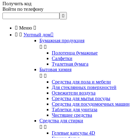
Получить код
Войти по телефону


Меню



Уютный дом

Бумажная продукция


Полотенца бумажные
Салфетки
Туалетная бумага
Бытовая химия


Cредства для пола и мебели
Для стеклянных поверхностей
Освежители воздуха
Средства для мытья посуды
Средства для посудомоечных машин
Таблетки для унитаза
Чистящие средства
Средства для стирки


Гелевые капсулы 4D