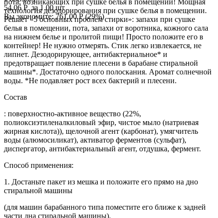
пота, возникающих при сушке белья в помещении! Мощная
54.06
Р
за 1.00 шт
технология дезодорирования при сушке белья в помещении.
Вы экономите:
761.00
Р
(
29
%)
Решает «5 основных проблем стирки»: запахи при сушке
белья в помещении, пота, запахи от воротника, кожного сала
на нижнем белье и пролитой пищи! Просто положите его в
контейнер! Не нужно отмерять. Стик легко извлекается, не
липнет. Дезодорирующее, антибактериальное* и
предотвращает появление плесени в барабане стиральной
машины*. Достаточно одного полоскания. Аромат солнечной
воды. *Не подавляет рост всех бактерий и плесени.
Состав
: поверхностно-активное вещество (22%,
полиоксиэтиленалкиловый эфир, чистое мыло (натриевая
жирная кислота)), щелочной агент (карбонат), умягчитель
воды (алюмосиликат), активатор ферментов (сульфат),
диспергатор, антибактериальный агент, отдушка, фермент.
Способ применения:
1. Достаньте пакет из мешка и положите его прямо на дно
стиральной машины
(для машин барабанного типа поместите его ближе к задней
части дна стиральной машины).