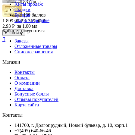
83 балла
Хиты продаж
Скидки
Бренды
139 баллов
Скоро в продаже
1 899.00
Р
1 319.00
Р
2.93
Р
за 1.00 мл
Кабинет покупателя

В корзину

Заказы
Отложенные товары
Список сравнения
Магазин
Контакты
Оплата
О компании
Доставка
Бонусные баллы
Отзывы покупателей
Карта сайта
Контакты
141700, г. Долгопрудный, Новый бульвар, д. 10, корп.1
+7(495) 640-66-46