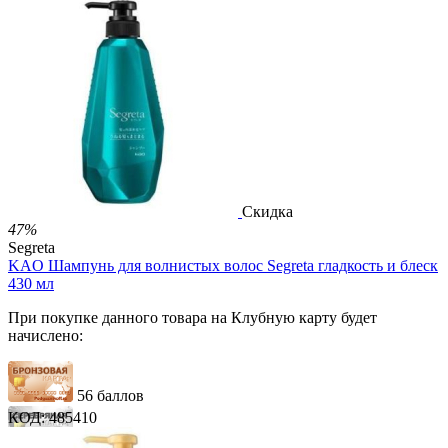
83 балла
139 баллов
2 500.00
Р
1 212.00
Р
2.69
Р
за 1.00 мл

В корзину

Скидка
47%
Segreta
KAO Шампунь для волнистых волос Segreta гладкость и блеск
430 мл
При покупке данного товара на Клубную карту будет
начислено:
56 баллов
КОД:
485410
83 балла