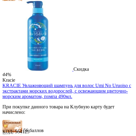
56 баллов
83 балла
139 баллов
2 499.00
Р
1 486.00
Р
3.30
Р
за 1.00 мл

В корзину

Скидка
44%
Kracie
KRACIE Увлажняющий шампунь для волос Umi No Uruoiso с
экстрактами морских водорослей, с освежающим цветочно-
морским ароматом, помпа 490мл.
При покупке данного товара на Клубную карту будет
начислено:
56 баллов
КОД:
564125