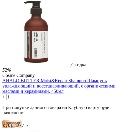
83 балла
139 баллов
1 289.00
Р
724.00
Р
1.48
Р
за 1.00 мл
Нет в наличии



Скидка
52%
Cosme Company
AHALO BUTTER Moist&Repair Shampoo Шампунь
увлажняющий и восстанавливающий, с органическими
маслами и керамидами, 450мл
+
−
При покупке данного товара на Клубную карту будет
начислено:
КОД:
427717
56 баллов