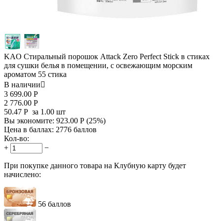
KAO Стиральный порошок Attack Zero Perfect Stick в стиках
для сушки белья в помещении, с освежающим морским
ароматом 55 стика
В наличии

3 699.00
Р
2 776.00
Р
50.47
Р
за 1.00 шт
Вы экономите:
923.00
Р
(
25
%)
Цена в баллах:
2776 баллов
Кол-во:
+
−
При покупке данного товара на Клубную карту будет
начислено:
56 баллов