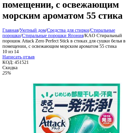
помещении, с освежающим
морским ароматом 55 стика
Главная
/
Уютный дом
/
Средства для стирки
/
Стиральные
порошки
/
Стиральные порошки Япония
/
KAO Стиральный
порошок Attack Zero Perfect Stick в стиках для сушки белья в
помещении, с освежающим морским ароматом 55 стика
10
из
14
Написать отзыв
КОД:
451521
Скидка
25%