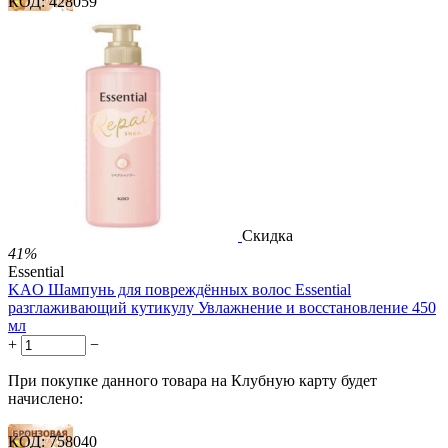
КОД:
428059
56 баллов
83 балла
139 баллов
1 899.00
Р
1 578.00
Р
3.51
Р
за 1.00 мл

В корзину

Скидка
41%
Essential
KAO Шампунь для повреждённых волос Essential
разглаживающий кутикулу Увлажнение и восстановление 450
мл
+
−
При покупке данного товара на Клубную карту будет
начислено:
КОД:
758040