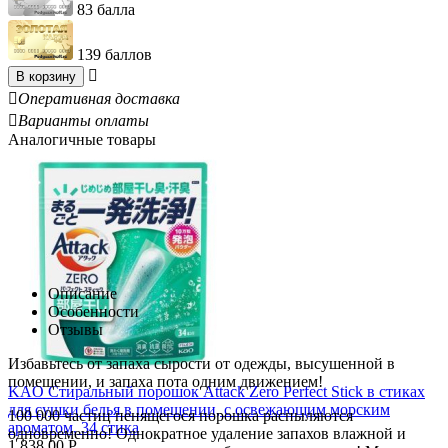
83 балла
139 баллов

В корзину

Оперативная доставка

Варианты оплаты
Аналогичные товары
Описание
Особенности
Отзывы
Избавьтесь от запаха сырости от одежды, высушенной в
помещении, и запаха пота одним движением!
KAO Стиральный порошок Attack Zero Perfect Stick в стиках
для сушки белья в помещении, с освежающим морским
100 000 частиц пенящегося порошка распыляются
ароматом, 34 стика
одновременно! Однократное удаление запахов влажной и
1 838.00
Р