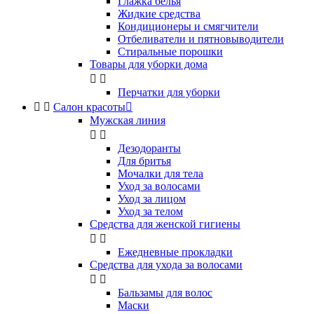
Глажка белья
Жидкие средства
Кондиционеры и смягчители
Отбеливатели и пятновыводители
Стиральные порошки
Товары для уборки дома


Перчатки для уборки


Салон красоты

Мужская линия


Дезодоранты
Для бритья
Мочалки для тела
Уход за волосами
Уход за лицом
Уход за телом
Средства для женской гигиены


Ежедневные прокладки
Средства для ухода за волосами


Бальзамы для волос
Маски