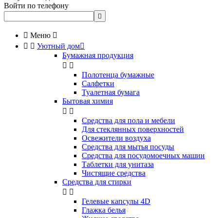
Войти по телефону


Меню



Уютный дом

Бумажная продукция


Полотенца бумажные
Салфетки
Туалетная бумага
Бытовая химия


Cредства для пола и мебели
Для стеклянных поверхностей
Освежители воздуха
Средства для мытья посуды
Средства для посудомоечных машин
Таблетки для унитаза
Чистящие средства
Средства для стирки


Гелевые капсулы 4D
Глажка белья