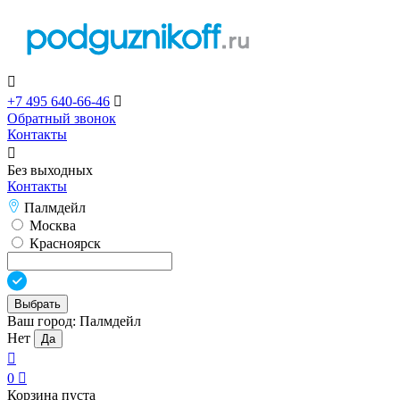

+7 495 640-66-46

Обратный звонок
Контакты

Без выходных
Контакты
Палмдейл
Москва
Красноярск
Выбрать
Ваш город:
Палмдейл
Нет
Да

0

Корзина пуста