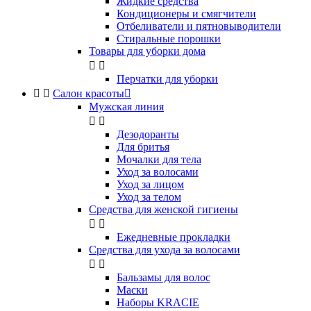
Жидкие средства
Кондиционеры и смягчители
Отбеливатели и пятновыводители
Стиральные порошки
Товары для уборки дома


Перчатки для уборки


Салон красоты

Мужская линия


Дезодоранты
Для бритья
Мочалки для тела
Уход за волосами
Уход за лицом
Уход за телом
Средства для женской гигиены


Ежедневные прокладки
Средства для ухода за волосами


Бальзамы для волос
Маски
Наборы KRACIE