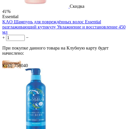
Скидка
41%
Essential
KAO Шампунь для повреждённых волос Essential
разглаживающий кутикулу Увлажнение и восстановление 450
мл
+
−
При покупке данного товара на Клубную карту будет
начислено:
КОД:
758040
6 баллов
9 баллов
14 баллов
2 499.00
Р
1 486.00
Р
3.30
Р
за 1.00 мл

В корзину
