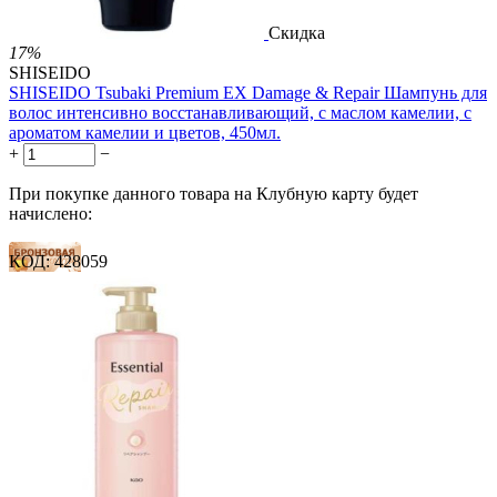
Скидка
17%
SHISEIDO
SHISEIDO Tsubaki Premium EX Damage & Repair Шампунь для
волос интенсивно восстанавливающий, с маслом камелии, с
ароматом камелии и цветов, 450мл.
+
−
При покупке данного товара на Клубную карту будет
начислено:
КОД:
428059
6 баллов
9 баллов
14 баллов
1 899.00
Р
1 578.00
Р
3.51
Р
за 1.00 мл

В корзину
