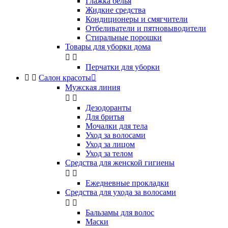
Глажка белья
Жидкие средства
Кондиционеры и смягчители
Отбеливатели и пятновыводители
Стиральные порошки
Товары для уборки дома


Перчатки для уборки


Салон красоты

Мужская линия


Дезодоранты
Для бритья
Мочалки для тела
Уход за волосами
Уход за лицом
Уход за телом
Средства для женской гигиены


Ежедневные прокладки
Средства для ухода за волосами


Бальзамы для волос
Маски