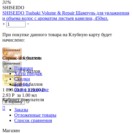
31%
SHISEIDO
SHISEIDO Tsubaki Volume & Repair Шампунь для увлажнения
и объема волос с ароматом листьев камелии, 450мл.
+
−
При покупке данного товара на Клубную карту будет
начислено:
6 баллов
Сервис покупателя
Новинки
9 баллов
Хиты продаж
Скидки
Бренды
14 баллов
Скоро в продаже
1 899.00
Р
1 319.00
Р
2.93
Р
за 1.00 мл
Кабинет покупателя

В корзину

Заказы
Отложенные товары
Список сравнения
Магазин