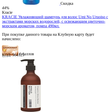
Скидка
44%
Kracie
KRACIE Увлажняющий шампунь для волос Umi No Uruoiso с
экстрактами морских водорослей, с освежающим цветочно-
морским ароматом, помпа 490мл.
При покупке данного товара на Клубную карту будет
начислено:
6 баллов
КОД:
564125
9 баллов
14 баллов
1 289.00
Р
724.00
Р
1.48
Р
за 1.00 мл
Нет в наличии


