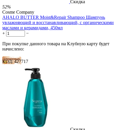
Скидка
52%
Cosme Company
AHALO BUTTER Moist&Repair Shampoo Шампунь
увлажняющий и восстанавливающий, с органическими
маслами и керамидами, 450мл
+
−
При покупке данного товара на Клубную карту будет
начислено:
КОД:
427717
6 баллов
9 баллов
14 баллов
2 500.00
Р
1 212.00
Р
2.69
Р
за 1.00 мл

В корзину

Скидка