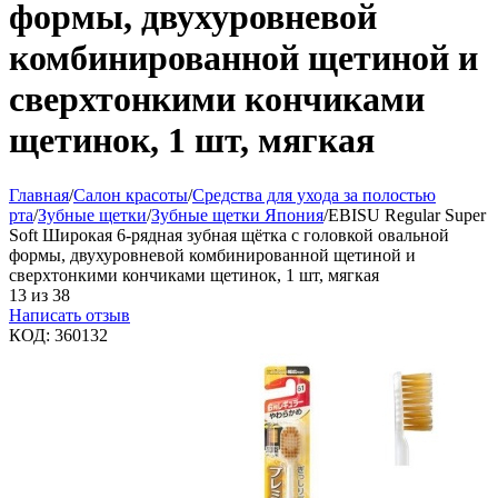
формы, двухуровневой
комбинированной щетиной и
сверхтонкими кончиками
щетинок, 1 шт, мягкая
Главная
/
Салон красоты
/
Средства для ухода за полостью
рта
/
Зубные щетки
/
Зубные щетки Япония
/
EBISU Regular Super
Soft Широкая 6-рядная зубная щётка с головкой овальной
формы, двухуровневой комбинированной щетиной и
сверхтонкими кончиками щетинок, 1 шт, мягкая
13
из
38
Написать отзыв
КОД:
360132