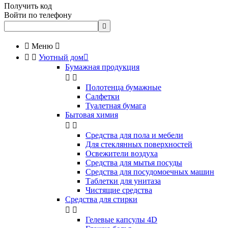
Получить код
Войти по телефону


Меню



Уютный дом

Бумажная продукция


Полотенца бумажные
Салфетки
Туалетная бумага
Бытовая химия


Cредства для пола и мебели
Для стеклянных поверхностей
Освежители воздуха
Средства для мытья посуды
Средства для посудомоечных машин
Таблетки для унитаза
Чистящие средства
Средства для стирки


Гелевые капсулы 4D