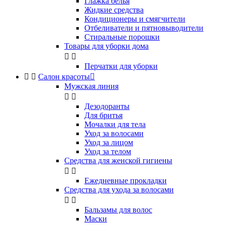
Глажка белья
Жидкие средства
Кондиционеры и смягчители
Отбеливатели и пятновыводители
Стиральные порошки
Товары для уборки дома


Перчатки для уборки


Салон красоты

Мужская линия


Дезодоранты
Для бритья
Мочалки для тела
Уход за волосами
Уход за лицом
Уход за телом
Средства для женской гигиены


Ежедневные прокладки
Средства для ухода за волосами


Бальзамы для волос
Маски