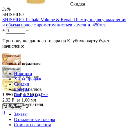
Скидка
31%
SHISEIDO
SHISEIDO Tsubaki Volume & Repair Шампунь для увлажнения
и объема волос с ароматом листьев камелии, 450мл.
+
−
При покупке данного товара на Клубную карту будет
начислено:
5 баллов
Сервис покупателя
Новинки
7 баллов
Хиты продаж
Скидки
Бренды
12 баллов
Скоро в продаже
1 899.00
Р
1 319.00
Р
2.93
Р
за 1.00 мл
Кабинет покупателя

В корзину

Заказы
Отложенные товары
Список сравнения