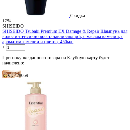
Скидка
17%
SHISEIDO
SHISEIDO Tsubaki Premium EX Damage & Repair Шампунь для
волос интенсивно восстанавливающий, с маслом камелии, с
ароматом камелии и цветов, 450мл.
+
−
При покупке данного товара на Клубную карту будет
начислено:
КОД:
428059
5 баллов
7 баллов
12 баллов
1 899.00
Р
1 578.00
Р
3.51
Р
за 1.00 мл

В корзину
