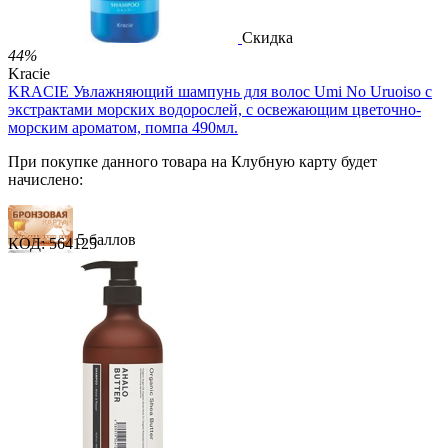
Скидка
44%
Kracie
KRACIE Увлажняющий шампунь для волос Umi No Uruoiso с
экстрактами морских водорослей, с освежающим цветочно-
морским ароматом, помпа 490мл.
При покупке данного товара на Клубную карту будет
начислено:
5 баллов
КОД:
564125
7 баллов
12 баллов
1 289.00
Р
724.00
Р
1.48
Р
за 1.00 мл
Нет в наличии


