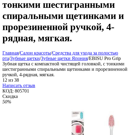
тонкими шестигранными
спиральными щетинками и
прорезиненной ручкой, 4-
рядная, мягкая.
Главная
/
Салон красоты
/
Средства для ухода за полостью
рта
/
Зубные щетки
/
Зубные щетки Япония
/
EBISU Pro Grip
Зубная щетка с компактной чистящей головкой, с тонкими
шестигранными спиральными щетинками и прорезиненной
ручкой, 4-рядная, мягкая.
12
из
38
Написать отзыв
КОД:
805701
Скидка
50%