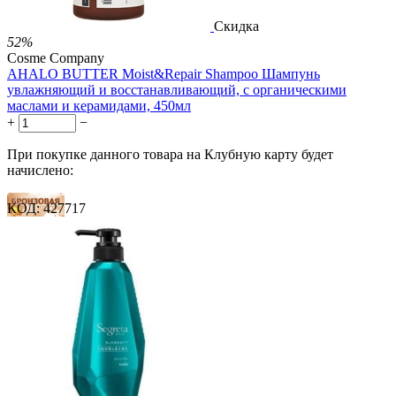
Скидка
52%
Cosme Company
AHALO BUTTER Moist&Repair Shampoo Шампунь
увлажняющий и восстанавливающий, с органическими
маслами и керамидами, 450мл
+
−
При покупке данного товара на Клубную карту будет
начислено:
КОД:
427717
5 баллов
7 баллов
12 баллов
2 500.00
Р
1 212.00
Р
2.69
Р
за 1.00 мл

В корзину
