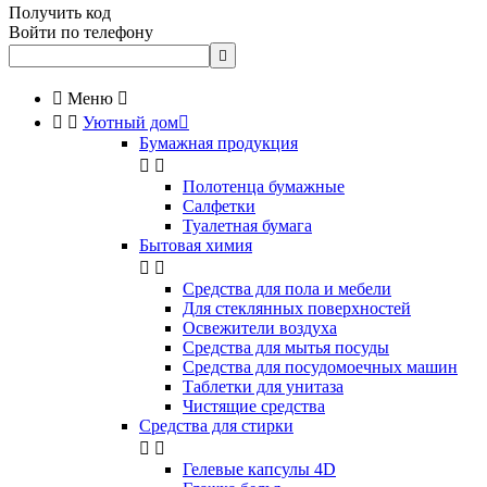
Получить код
Войти по телефону


Меню



Уютный дом

Бумажная продукция


Полотенца бумажные
Салфетки
Туалетная бумага
Бытовая химия


Cредства для пола и мебели
Для стеклянных поверхностей
Освежители воздуха
Средства для мытья посуды
Средства для посудомоечных машин
Таблетки для унитаза
Чистящие средства
Средства для стирки


Гелевые капсулы 4D