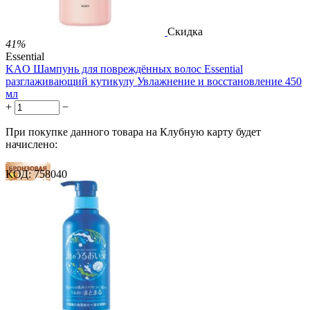
Скидка
41%
Essential
KAO Шампунь для повреждённых волос Essential
разглаживающий кутикулу Увлажнение и восстановление 450
мл
+
−
При покупке данного товара на Клубную карту будет
начислено:
КОД:
758040
5 баллов
7 баллов
12 баллов
2 499.00
Р
1 486.00
Р
3.30
Р
за 1.00 мл

В корзину
