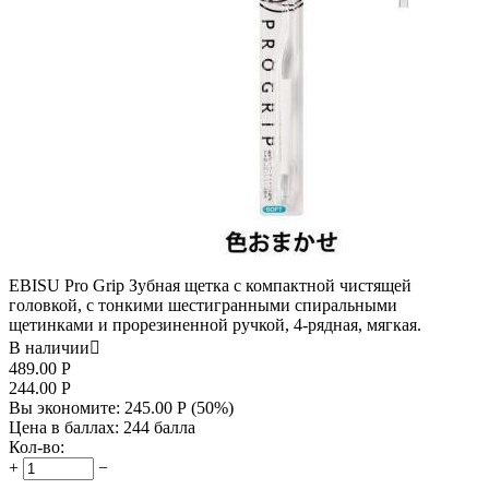
EBISU Pro Grip Зубная щетка с компактной чистящей
головкой, с тонкими шестигранными спиральными
щетинками и прорезиненной ручкой, 4-рядная, мягкая.
В наличии

489.00
Р
244.00
Р
Вы экономите:
245.00
Р
(
50
%)
Цена в баллах:
244 балла
Кол-во:
+
−