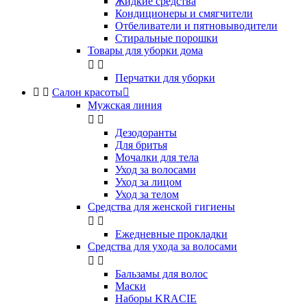
Жидкие средства
Кондиционеры и смягчители
Отбеливатели и пятновыводители
Стиральные порошки
Товары для уборки дома


Перчатки для уборки


Салон красоты

Мужская линия


Дезодоранты
Для бритья
Мочалки для тела
Уход за волосами
Уход за лицом
Уход за телом
Средства для женской гигиены


Ежедневные прокладки
Средства для ухода за волосами


Бальзамы для волос
Маски
Наборы KRACIE