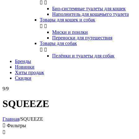


Био-системные туалеты для кошек
Наполнитель для кошачьего туалета
Товары для кошек и собак


Миски и поилки
Переноски для путешествия
Товары для собак


Пелёнки и туалеты для собак
Бренды
Новинки
Хиты продаж
Скидки
9/9
SQUEEZE
Главная
/
SQUEEZE

Фильтры
