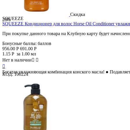
Скидка
SQUEEZE
28%
SQUEEZE Кондиционер для волос Horse Oil Conditioner увлажня
При покупке данного товара на Клубную карту будет начислен
Бонусные баллы:
баллов
956.00
Р
691.00
Р
1.15
Р
за 1.00 мл
Нет в наличии



Богатая увлажняющая комбинация конского масла! ● Подавляет 
КОД:
100224