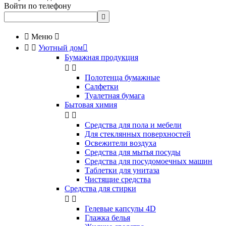
Войти по телефону


Меню



Уютный дом

Бумажная продукция


Полотенца бумажные
Салфетки
Туалетная бумага
Бытовая химия


Cредства для пола и мебели
Для стеклянных поверхностей
Освежители воздуха
Средства для мытья посуды
Средства для посудомоечных машин
Таблетки для унитаза
Чистящие средства
Средства для стирки


Гелевые капсулы 4D
Глажка белья