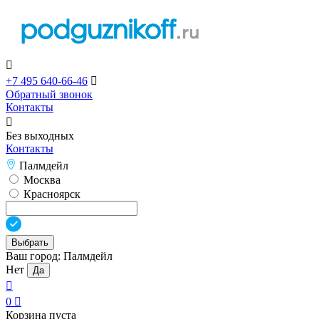

+7 495 640-66-46

Обратный звонок
Контакты

Без выходных
Контакты
Палмдейл
Москва
Красноярск
Выбрать
Ваш город:
Палмдейл
Нет
Да

0

Корзина пуста