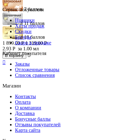
7 баллов
Сервис покупателя
Новинки
11 баллов
Хиты продаж
Скидки
Бренды
18 баллов
Скоро в продаже
1 899.00
Р
1 319.00
Р
2.93
Р
за 1.00 мл
Кабинет покупателя

В корзину

Заказы
Отложенные товары
Список сравнения
Магазин
Контакты
Оплата
О компании
Доставка
Бонусные баллы
Отзывы покупателей
Карта сайта