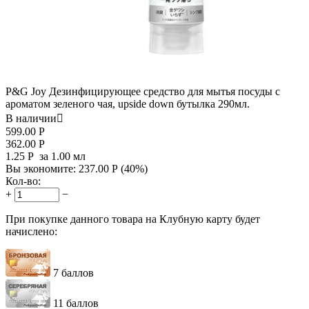
P&G Joy Дезинфицирующее средство для мытья посуды с
ароматом зеленого чая, upside down бутылка 290мл.
В наличии

599.00
Р
362.00
Р
1.25
Р
за 1.00 мл
Вы экономите:
237.00
Р
(
40
%)
Кол-во:
+
−
При покупке данного товара на Клубную карту будет
начислено:
7 баллов
11 баллов