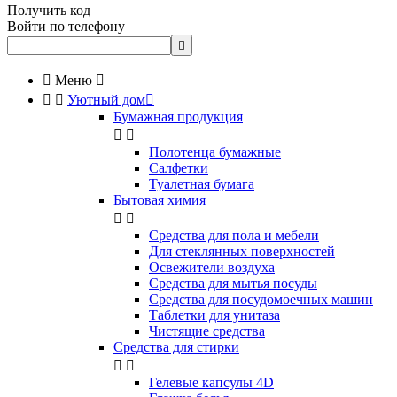
Получить код
Войти по телефону


Меню



Уютный дом

Бумажная продукция


Полотенца бумажные
Салфетки
Туалетная бумага
Бытовая химия


Cредства для пола и мебели
Для стеклянных поверхностей
Освежители воздуха
Средства для мытья посуды
Средства для посудомоечных машин
Таблетки для унитаза
Чистящие средства
Средства для стирки


Гелевые капсулы 4D