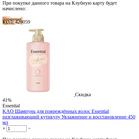
При покупке данного товара на Клубную карту будет
начислено:
КОД:
428059
7 баллов
11 баллов
18 баллов
1 899.00
Р
1 578.00
Р
3.51
Р
за 1.00 мл

В корзину

Скидка
41%
Essential
KAO Шампунь для повреждённых волос Essential
разглаживающий кутикулу Увлажнение и восстановление 450
мл
+
−