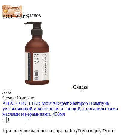
7 баллов
КОД:
564125
11 баллов
18 баллов
1 289.00
Р
724.00
Р
1.48
Р
за 1.00 мл
Нет в наличии



Скидка
52%
Cosme Company
AHALO BUTTER Moist&Repair Shampoo Шампунь
увлажняющий и восстанавливающий, с органическими
маслами и керамидами, 450мл
+
−
При покупке данного товара на Клубную карту будет