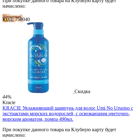
При покупке данного товара на Клубную карту будет
начислено:
КОД:
758040
7 баллов
11 баллов
18 баллов
2 499.00
Р
1 486.00
Р
3.30
Р
за 1.00 мл

В корзину

Скидка
44%
Kracie
KRACIE Увлажняющий шампунь для волос Umi No Uruoiso с
экстрактами морских водорослей, с освежающим цветочно-
морским ароматом, помпа 490мл.
При покупке данного товара на Клубную карту будет
начислено: