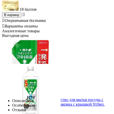
18 баллов

В корзину

Оперативная доставка

Варианты оплаты
Аналогичные товары
Выгодная цена
P&G Joy Дезинфицирующее средство для мытья посуды с
Описание
ароматом зеленого чая, мягкая упаковка с крышкой 910мл.
Особенности
937.00
Р
Отзывы
1.03
Р
за 1.00 мл