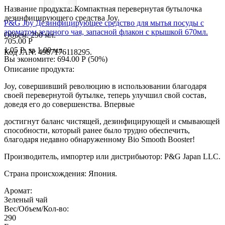
Вы экономите:
862.00
Р
(
48
%)
Название продукта: Компактная перевернутая бутылочка
дезинфицирующего средства Joy.
P&G Joy Дезинфицирующее средство для мытья посуды с
ароматом зеленого чая, запасной флакон с крышкой 670мл.
Объем: 290 мл.
705.00
Р
1.05
Р
за 1.00 мл
Код JAN: 4987176118295.
Вы экономите:
694.00
Р
(
50
%)
Описание продукта:
Joy, совершивший революцию в использовании благодаря
своей перевернутой бутылке, теперь улучшил свой состав,
доведя его до совершенства. Впервые
достигнут баланс чистящей, дезинфицирующей и смывающей
способности, который ранее было трудно обеспечить,
благодаря недавно обнаруженному Bio Smooth Booster!
Производитель, импортер или дистрибьютор: P&G Japan LLC.
Страна происхождения: Япония.
Аромат:
Зеленый чай
Вес/Объем/Кол-во:
290