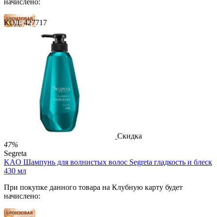
начислено:
КОД:
427717
7 баллов
11 баллов
18 баллов
2 500.00
Р
1 212.00
Р
2.69
Р
за 1.00 мл

В корзину

Скидка
47%
Segreta
KAO Шампунь для волнистых волос Segreta гладкость и блеск
430 мл
При покупке данного товара на Клубную карту будет
начислено: