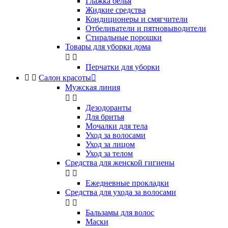
Глажка белья
Жидкие средства
Кондиционеры и смягчители
Отбеливатели и пятновыводители
Стиральные порошки
Товары для уборки дома


Перчатки для уборки


Салон красоты

Мужская линия


Дезодоранты
Для бритья
Мочалки для тела
Уход за волосами
Уход за лицом
Уход за телом
Средства для женской гигиены


Ежедневные прокладки
Средства для ухода за волосами


Бальзамы для волос
Маски