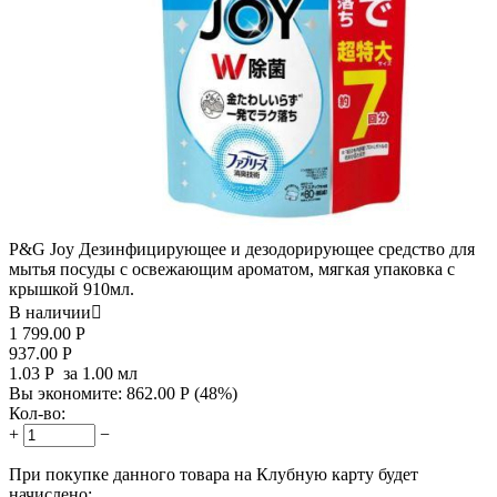
P&G Joy Дезинфицирующее и дезодорирующее средство для
мытья посуды с освежающим ароматом, мягкая упаковка с
крышкой 910мл.
В наличии

1 799.00
Р
937.00
Р
1.03
Р
за 1.00 мл
Вы экономите:
862.00
Р
(
48
%)
Кол-во:
+
−
При покупке данного товара на Клубную карту будет
начислено: