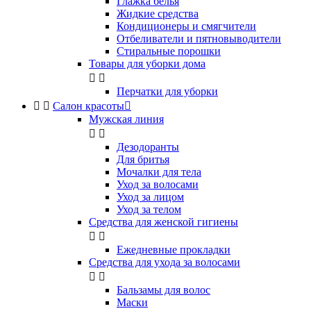
Глажка белья
Жидкие средства
Кондиционеры и смягчители
Отбеливатели и пятновыводители
Стиральные порошки
Товары для уборки дома


Перчатки для уборки


Салон красоты

Мужская линия


Дезодоранты
Для бритья
Мочалки для тела
Уход за волосами
Уход за лицом
Уход за телом
Средства для женской гигиены


Ежедневные прокладки
Средства для ухода за волосами


Бальзамы для волос
Маски