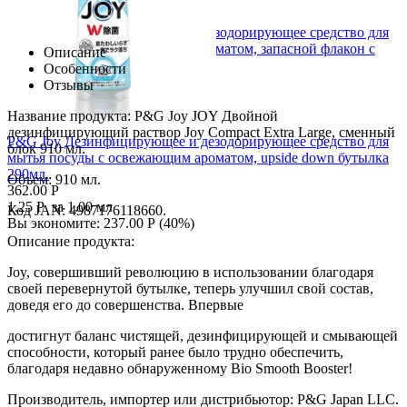
P&G Joy Дезинфицирующее и дезодорирующее средство для
мытья посуды с освежающим ароматом, запасной флакон с
Описание
крышкой 670мл.
Особенности
705.00
Р
Отзывы
1.05
Р
за 1.00 мл
Вы экономите:
694.00
Р
(
50
%)
Название продукта: P&G Joy JOY Двойной
дезинфицирующий раствор Joy Compact Extra Large, сменный
P&G Joy Дезинфицирующее и дезодорирующее средство для
блок 910 мл.
мытья посуды с освежающим ароматом, upside down бутылка
290мл.
Объем: 910 мл.
362.00
Р
1.25
Р
за 1.00 мл
Код JAN: 4987176118660.
Вы экономите:
237.00
Р
(
40
%)
Описание продукта:
Joy, совершивший революцию в использовании благодаря
своей перевернутой бутылке, теперь улучшил свой состав,
доведя его до совершенства. Впервые
достигнут баланс чистящей, дезинфицирующей и смывающей
способности, который ранее было трудно обеспечить,
благодаря недавно обнаруженному Bio Smooth Booster!
Производитель, импортер или дистрибьютор: P&G Japan LLC.