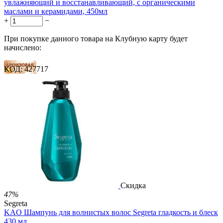
увлажняющий и восстанавливающий, с органическими
маслами и керамидами, 450мл
+
−
При покупке данного товара на Клубную карту будет
начислено:
КОД:
427717
19 баллов
28 баллов
47 баллов
2 500.00
Р
1 212.00
Р
2.69
Р
за 1.00 мл

В корзину

Скидка
47%
Segreta
KAO Шампунь для волнистых волос Segreta гладкость и блеск
430 мл