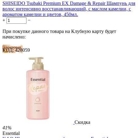
SHISEIDO Tsubaki Premium EX Damage & Repair Шампунь для
волос интенсивно восстанавливающий, с маслом камелии, с
ароматом камелии и цветов, 450мл.
+
−
При покупке данного товара на Клубную карту будет
начислено:
КОД:
428059
19 баллов
28 баллов
47 баллов
1 899.00
Р
1 578.00
Р
3.51
Р
за 1.00 мл

В корзину

Скидка
41%
Essential