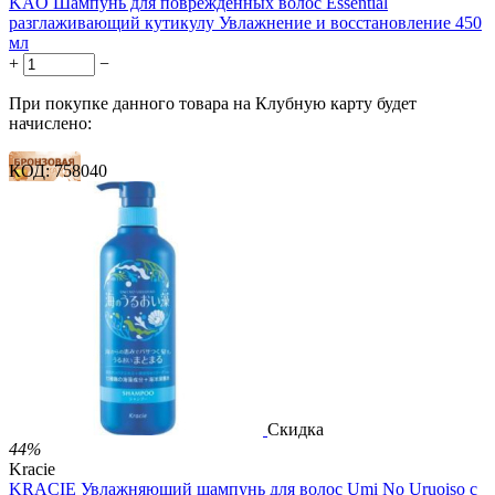
KAO Шампунь для повреждённых волос Essential
разглаживающий кутикулу Увлажнение и восстановление 450
мл
+
−
При покупке данного товара на Клубную карту будет
начислено:
КОД:
758040
19 баллов
28 баллов
47 баллов
2 499.00
Р
1 486.00
Р
3.30
Р
за 1.00 мл

В корзину

Скидка
44%
Kracie
KRACIE Увлажняющий шампунь для волос Umi No Uruoiso с