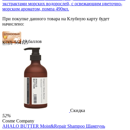
экстрактами морских водорослей, с освежающим цветочно-
морским ароматом, помпа 490мл.
При покупке данного товара на Клубную карту будет
начислено:
19 баллов
КОД:
564125
28 баллов
47 баллов
1 289.00
Р
724.00
Р
1.48
Р
за 1.00 мл
Нет в наличии



Скидка
52%
Cosme Company
AHALO BUTTER Moist&Repair Shampoo Шампунь