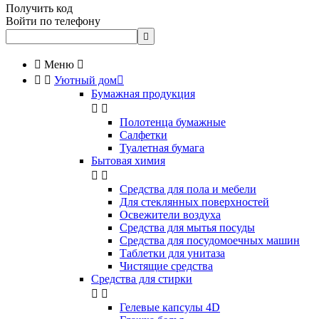
Получить код
Войти по телефону


Меню



Уютный дом

Бумажная продукция


Полотенца бумажные
Салфетки
Туалетная бумага
Бытовая химия


Cредства для пола и мебели
Для стеклянных поверхностей
Освежители воздуха
Средства для мытья посуды
Средства для посудомоечных машин
Таблетки для унитаза
Чистящие средства
Средства для стирки


Гелевые капсулы 4D