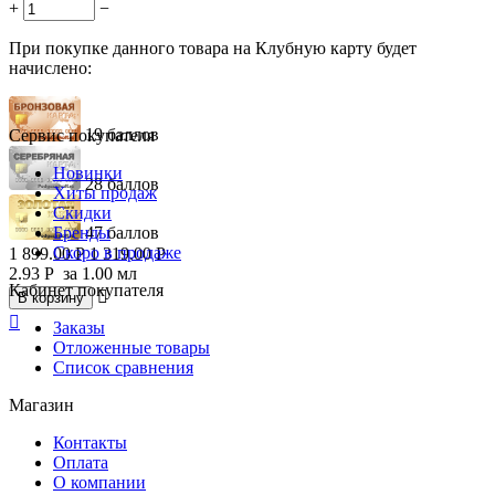
+
−
При покупке данного товара на Клубную карту будет
начислено:
19 баллов
Сервис покупателя
Новинки
28 баллов
Хиты продаж
Скидки
Бренды
47 баллов
Скоро в продаже
1 899.00
Р
1 319.00
Р
2.93
Р
за 1.00 мл
Кабинет покупателя

В корзину

Заказы
Отложенные товары
Список сравнения
Магазин
Контакты
Оплата
О компании