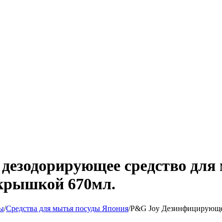
дезодорирующее средство для
 крышкой 670мл.
ды
/
Средства для мытья посуды Япония
/
P&G Joy Дезинфицирующее