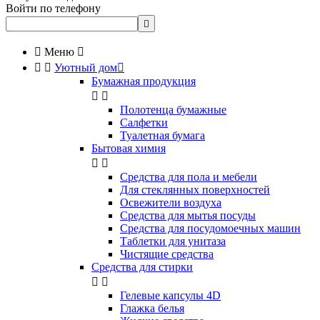
Войти по телефону


Меню



Уютный дом

Бумажная продукция


Полотенца бумажные
Салфетки
Туалетная бумага
Бытовая химия


Cредства для пола и мебели
Для стеклянных поверхностей
Освежители воздуха
Средства для мытья посуды
Средства для посудомоечных машин
Таблетки для унитаза
Чистящие средства
Средства для стирки


Гелевые капсулы 4D
Глажка белья