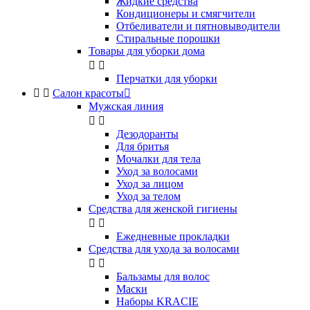
Жидкие средства
Кондиционеры и смягчители
Отбеливатели и пятновыводители
Стиральные порошки
Товары для уборки дома


Перчатки для уборки


Салон красоты

Мужская линия


Дезодоранты
Для бритья
Мочалки для тела
Уход за волосами
Уход за лицом
Уход за телом
Средства для женской гигиены


Ежедневные прокладки
Средства для ухода за волосами


Бальзамы для волос
Маски
Наборы KRACIE