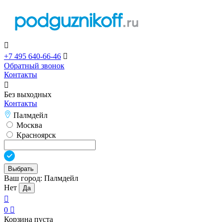

+7 495 640-66-46

Обратный звонок
Контакты

Без выходных
Контакты
Палмдейл
Москва
Красноярск
Выбрать
Ваш город:
Палмдейл
Нет
Да

0

Корзина пуста