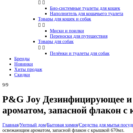


Био-системные туалеты для кошек
Наполнитель для кошачьего туалета
Товары для кошек и собак


Миски и поилки
Переноски для путешествия
Товары для собак


Пелёнки и туалеты для собак
Бренды
Новинки
Хиты продаж
Скидки
9/9
P&G Joy Дезинфицирующее и 
ароматом, запасной флакон с
Главная
/
Уютный дом
/
Бытовая химия
/
Средства для мытья посу
освежающим ароматом, запасной флакон с крышкой 670мл.