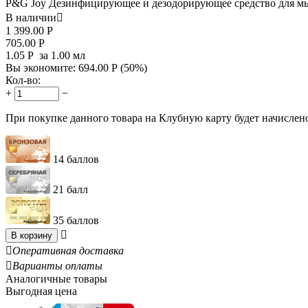
P&G Joy Дезинфицирующее и дезодорирующее средство для мы
В наличии

1 399.00
Р
705.00
Р
1.05
Р
за 1.00 мл
Вы экономите:
694.00
Р
(
50
%)
Кол-во:
+
−
При покупке данного товара на Клубную карту будет начислен
14 баллов
21 балл
35 баллов

В корзину

Оперативная доставка

Варианты оплаты
Аналогичные товары
Выгодная цена