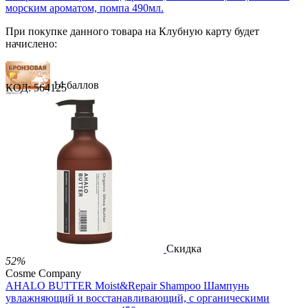
морским ароматом, помпа 490мл.
При покупке данного товара на Клубную карту будет
начислено:
14 баллов
КОД:
564125
21 балл
35 баллов
1 289.00
Р
724.00
Р
1.48
Р
за 1.00 мл
Нет в наличии



Скидка
52%
Cosme Company
AHALO BUTTER Moist&Repair Shampoo Шампунь
увлажняющий и восстанавливающий, с органическими