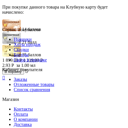
При покупке данного товара на Клубную карту будет
начислено:
14 баллов
Сервис покупателя
Новинки
21 балл
Хиты продаж
Скидки
Бренды
35 баллов
Скоро в продаже
1 899.00
Р
1 319.00
Р
2.93
Р
за 1.00 мл
Кабинет покупателя

В корзину

Заказы
Отложенные товары
Список сравнения
Магазин
Контакты
Оплата
О компании
Доставка