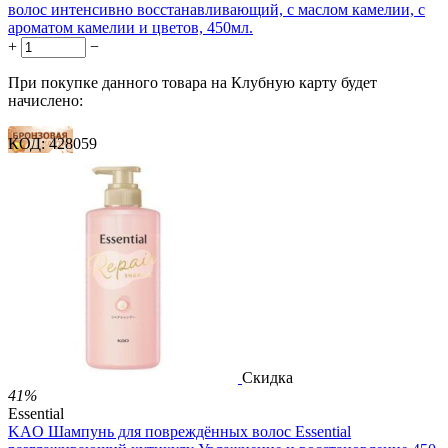
волос интенсивно восстанавливающий, с маслом камелии, с
ароматом камелии и цветов, 450мл.
+
−
При покупке данного товара на Клубную карту будет
начислено:
КОД:
428059
14 баллов
21 балл
35 баллов
1 899.00
Р
1 578.00
Р
3.51
Р
за 1.00 мл

В корзину

Скидка
41%
Essential
KAO Шампунь для повреждённых волос Essential