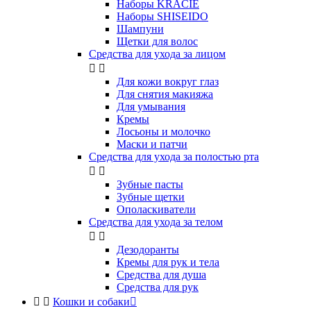
Наборы KRACIE
Наборы SHISEIDO
Шампуни
Щетки для волос
Средства для ухода за лицом


Для кожи вокруг глаз
Для снятия макияжа
Для умывания
Кремы
Лосьоны и молочко
Маски и патчи
Средства для ухода за полостью рта


Зубные пасты
Зубные щетки
Ополаскиватели
Средства для ухода за телом


Дезодоранты
Кремы для рук и тела
Средства для душа
Средства для рук


Кошки и собаки
