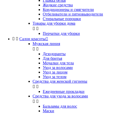
Глажка белья
Жидкие средства
Кондиционеры и смягчители
Отбеливатели и пятновыводители
Стиральные порошки
Товары для уборки дома


Перчатки для уборки


Салон красоты

Мужская линия


Дезодоранты
Для бритья
Мочалки для тела
Уход за волосами
Уход за лицом
Уход за телом
Средства для женской гигиены


Ежедневные прокладки
Средства для ухода за волосами


Бальзамы для волос
Маски