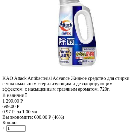
KAO Attack Antibacterial Advance Жидкое средство для стирки
с максимальным стерилизующим и дезодорирующим
эффектом, с насыщенным травяным ароматом, 720г.
В наличии

1 299.00
Р
699.00
Р
0.97
Р
за 1.00 мл
Вы экономите:
600.00
Р
(
46
%)
Кол-во:
+
−