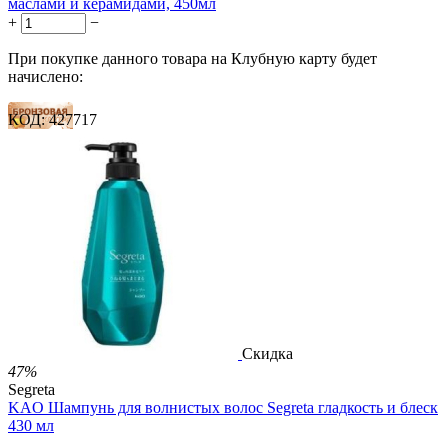
маслами и керамидами, 450мл
+
−
При покупке данного товара на Клубную карту будет
начислено:
КОД:
427717
14 баллов
21 балл
35 баллов
2 500.00
Р
1 212.00
Р
2.69
Р
за 1.00 мл

В корзину

Скидка
47%
Segreta
KAO Шампунь для волнистых волос Segreta гладкость и блеск
430 мл