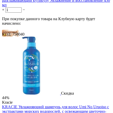
разглаживающий кутикулу Увлажнение и восстановление 450
мл
+
−
При покупке данного товара на Клубную карту будет
начислено:
КОД:
758040
14 баллов
21 балл
35 баллов
2 499.00
Р
1 486.00
Р
3.30
Р
за 1.00 мл

В корзину

Скидка
44%
Kracie
KRACIE Увлажняющий шампунь для волос Umi No Uruoiso с
экстрактами морских водорослей, с освежающим цветочно-