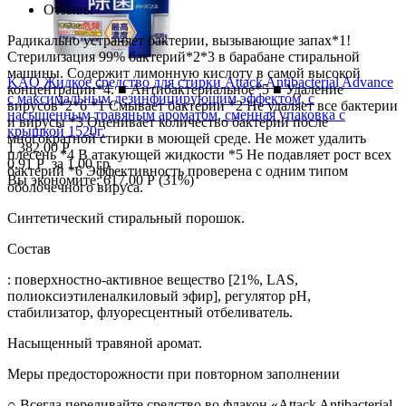
Отзывы
Радикально устраняет бактерии, вызывающие запах*1!
Стерилизация 99% бактерий*2*3 в барабане стиральной
машины. Содержит лимонную кислоту в самой высокой
KAO Жидкое средство для стирки Attack Antibacterial Advance
концентрации*4. ■ Антибактериальное*5 ■ Удаление
с максимальным дезинфицирующим эффектом, с
вирусов*2*6 *1 Смывает бактерии *2 Не удаляет все бактерии
насыщенным травяным ароматом, сменная упаковка с
и вирусы *3 Оценивает количество бактерий после
крышкой 1520г.
многократной стирки в моющей среде. Не может удалить
1 382.00
Р
плесень *4 В атакующей жидкости *5 Не подавляет рост всех
0.91
Р
за 1.00 гр
бактерий *6 Эффективность проверена с одним типом
Вы экономите:
617.00
Р
(
31
%)
оболочечного вируса.
Синтетический стиральный порошок.
Состав
: поверхностно-активное вещество [21%, LAS,
полиоксиэтиленалкиловый эфир], регулятор pH,
стабилизатор, флуоресцентный отбеливатель.
Насыщенный травяной аромат.
Меры предосторожности при повторном заполнении
○ Всегда переливайте средство во флакон «Attack Antibacterial