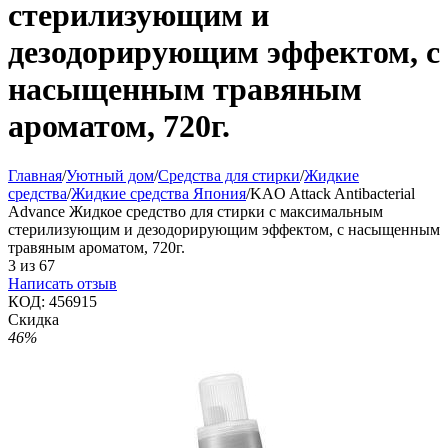
стерилизующим и
дезодорирующим эффектом, с
насыщенным травяным
ароматом, 720г.
Главная
/
Уютный дом
/
Средства для стирки
/
Жидкие
средства
/
Жидкие средства Япония
/
KAO Attack Antibacterial
Advance Жидкое средство для стирки с максимальным
стерилизующим и дезодорирующим эффектом, с насыщенным
травяным ароматом, 720г.
3
из
67
Написать отзыв
КОД:
456915
Скидка
46%