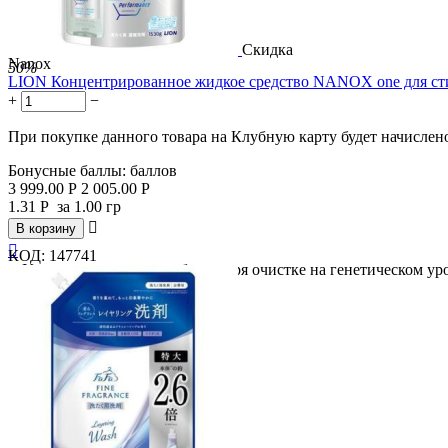
Скидка
Nanox
50%
LION Концентрированное жидкое средство NANOX one для стир
+
−
При покупке данного товара на Клубную карту будет начислен
Бонусные баллы:
баллов
3 999.00
Р
2 005.00
Р
1.31
Р
за 1.00 гр

В корзину

КОД:
147741
● Устраняет пожелтение благодаря очистке на генетическом у