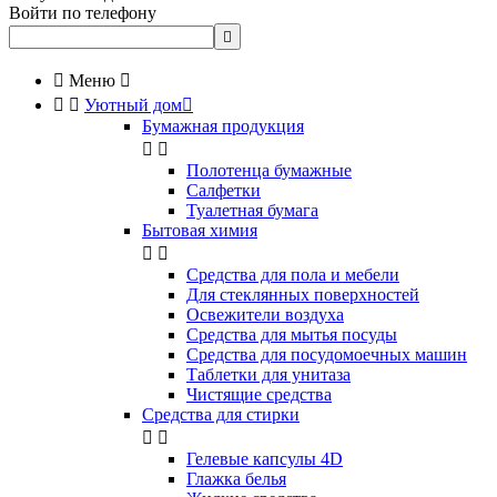
Войти по телефону


Меню



Уютный дом

Бумажная продукция


Полотенца бумажные
Салфетки
Туалетная бумага
Бытовая химия


Cредства для пола и мебели
Для стеклянных поверхностей
Освежители воздуха
Средства для мытья посуды
Средства для посудомоечных машин
Таблетки для унитаза
Чистящие средства
Средства для стирки


Гелевые капсулы 4D
Глажка белья