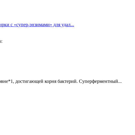
ки с «супер-энзимами» для удал...
о:
ровне*1, достигающей корня бактерий. Суперферментный...