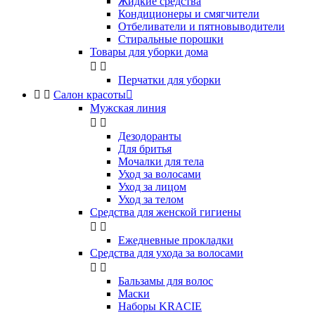
Жидкие средства
Кондиционеры и смягчители
Отбеливатели и пятновыводители
Стиральные порошки
Товары для уборки дома


Перчатки для уборки


Салон красоты

Мужская линия


Дезодоранты
Для бритья
Мочалки для тела
Уход за волосами
Уход за лицом
Уход за телом
Средства для женской гигиены


Ежедневные прокладки
Средства для ухода за волосами


Бальзамы для волос
Маски
Наборы KRACIE