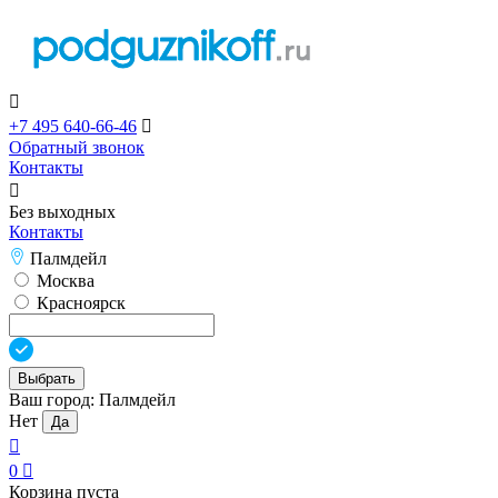

+7 495 640-66-46

Обратный звонок
Контакты

Без выходных
Контакты
Палмдейл
Москва
Красноярск
Выбрать
Ваш город:
Палмдейл
Нет
Да

0

Корзина пуста