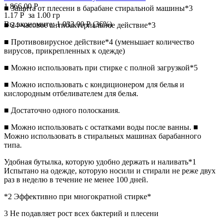
1 866.00
Р
■ Защита от плесени в барабане стиральной машины*3
1.17
Р
за 1.00 гр
Вы экономите:
1 033.00
Р
(
36
%)
■ 24-часовое антибактериальное действие*3
■ Противовирусное действие*4 (уменьшает количество
вирусов, прикрепленных к одежде)
■ Можно использовать при стирке с полной загрузкой*5
■ Можно использовать с кондиционером для белья и
кислородным отбеливателем для белья.
■ Достаточно одного полоскания.
■ Можно использовать с остатками воды после ванны. ■
Можно использовать в стиральных машинах барабанного
типа.
Удобная бутылка, которую удобно держать и наливать*1
Испытано на одежде, которую носили и стирали не реже двух
раз в неделю в течение не менее 100 дней.
*2 Эффективно при многократной стирке*
3 Не подавляет рост всех бактерий и плесени