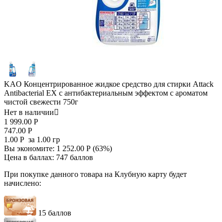
KAO Концентрированное жидкое средство для стирки Attack
Antibacterial EX с антибактериальным эффектом с ароматом
чистой свежести 750г
Нет в наличии

1 999.00
Р
747.00
Р
1.00
Р
за 1.00 гр
Вы экономите:
1 252.00
Р
(
63
%)
Цена в баллах:
747 баллов
При покупке данного товара на Клубную карту будет
начислено:
15 баллов