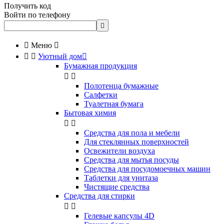
Получить код
Войти по телефону


Меню



Уютный дом

Бумажная продукция


Полотенца бумажные
Салфетки
Туалетная бумага
Бытовая химия


Cредства для пола и мебели
Для стеклянных поверхностей
Освежители воздуха
Средства для мытья посуды
Средства для посудомоечных машин
Таблетки для унитаза
Чистящие средства
Средства для стирки


Гелевые капсулы 4D