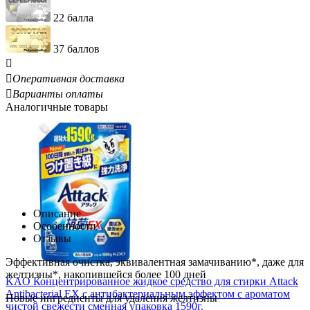
22 балла
37 баллов


Оперативная доставка

Варианты оплаты
Аналогичные товары
Описание
Особенности
Отзывы
Эффективная очистка, эквивалентная замачиванию*, даже для
желтизны*, накопившейся более 100 дней
KAO Концентрированное жидкое средство для стирки Attack
Antibacterial EX с антибактериальным эффектом с ароматом
Новые ингредиенты для удаления желтизны
чистой свежести сменная упаковка 1590г.