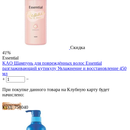
37 баллов
1 899.00
Р
1 578.00
Р
3.51
Р
за 1.00 мл

В корзину

Скидка
41%
Essential
KAO Шампунь для повреждённых волос Essential
разглаживающий кутикулу Увлажнение и восстановление 450
мл
+
−
При покупке данного товара на Клубную карту будет
начислено:
КОД:
758040
15 баллов
22 балла