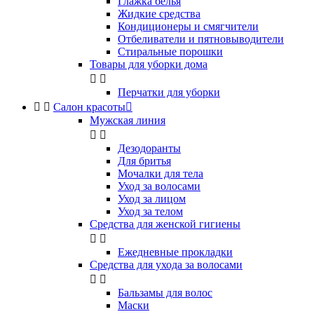
Глажка белья
Жидкие средства
Кондиционеры и смягчители
Отбеливатели и пятновыводители
Стиральные порошки
Товары для уборки дома


Перчатки для уборки


Салон красоты

Мужская линия


Дезодоранты
Для бритья
Мочалки для тела
Уход за волосами
Уход за лицом
Уход за телом
Средства для женской гигиены


Ежедневные прокладки
Средства для ухода за волосами


Бальзамы для волос
Маски