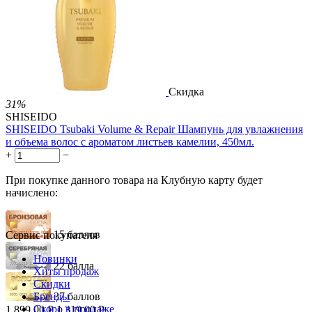
3.01
Р
за 1.00 мл
Нет в наличии



Скидка
31%
SHISEIDO
SHISEIDO Tsubaki Volume & Repair Шампунь для увлажнения
и объема волос с ароматом листьев камелии, 450мл.
+
−
При покупке данного товара на Клубную карту будет
начислено:
15 баллов
Сервис покупателя
Новинки
22 балла
Хиты продаж
Скидки
Бренды
37 баллов
Скоро в продаже
1 899.00
Р
1 319.00
Р