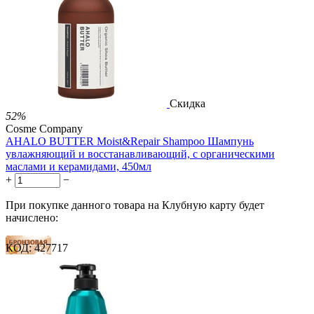
1 289.00
Р
724.00
Р
1.48
Р
за 1.00 мл
Нет в наличии



Скидка
52%
Cosme Company
AHALO BUTTER Moist&Repair Shampoo Шампунь
увлажняющий и восстанавливающий, с органическими
маслами и керамидами, 450мл
+
−
При покупке данного товара на Клубную карту будет
начислено:
КОД:
427717
15 баллов
22 балла