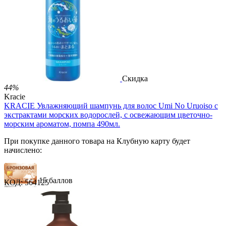
37 баллов
2 499.00
Р
1 486.00
Р
3.30
Р
за 1.00 мл

В корзину

Скидка
44%
Kracie
KRACIE Увлажняющий шампунь для волос Umi No Uruoiso с
экстрактами морских водорослей, с освежающим цветочно-
морским ароматом, помпа 490мл.
При покупке данного товара на Клубную карту будет
начислено:
15 баллов
КОД:
564125
22 балла
37 баллов