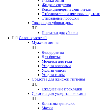
Глажка белья
Жидкие средства
Кондиционеры и смягчители
Отбеливатели и пятновыводители
Стиральные порошки
Товары для уборки дома


Перчатки для уборки


Салон красоты

Мужская линия


Дезодоранты
Для бритья
Мочалки для тела
Уход за волосами
Уход за лицом
Уход за телом
Средства для женской гигиены


Ежедневные прокладки
Средства для ухода за волосами


Бальзамы для волос
Маски