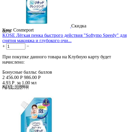
Скидка
Kose Cosmeport
60%
KOSE Лёгкая пенка быстрого действия "Softymo Speedy" для
снятия макияжа и глубокого очи...
+
−
При покупке данного товара на Клубную карту будет
начислено:
Бонусные баллы:
баллов
2 456.00
Р
986.00
Р
4.93
Р
за 1.00 мл
КОД:
318869

В корзину
