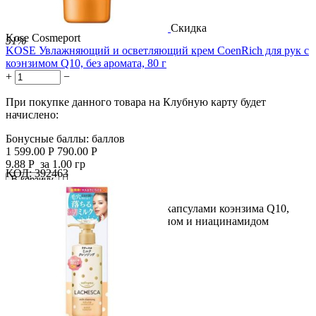
Скидка
Kose Cosmeport
51%
KOSE Увлажняющий и осветляющий крем CoenRich для рук с
коэнзимом Q10, без аромата, 80 г
+
−
При покупке данного товара на Клубную карту будет
начислено:
Бонусные баллы:
баллов
1 599.00
Р
790.00
Р
9.88
Р
за 1.00 гр
КОД:
392463

В корзину

Крем для базового ухода с микрокапсулами коэнзима Q10,
гиалуроновой кислотой, коллагеном и ниацинамидом
глубоко...