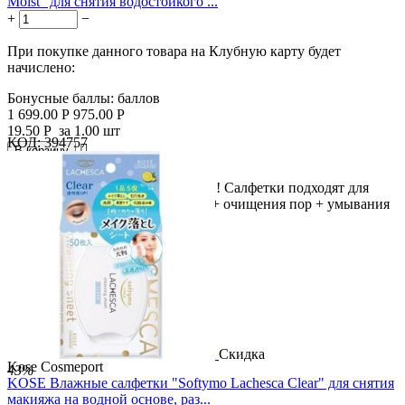
Moist" для снятия водостойкого ...
+
−
При покупке данного товара на Клубную карту будет
начислено:
Бонусные баллы:
баллов
1 699.00
Р
975.00
Р
19.50
Р
за 1.00 шт
КОД:
394757

В корзину

5 в 1 для чистой и красивой кожи! Салфетки подходят для
удаления водостойкого макияжа + очищения пор + умывания
+...
Скидка
Kose Cosmeport
43%
KOSE Влажные салфетки "Softymo Lachesca Clear" для снятия
макияжа на водной основе, раз...