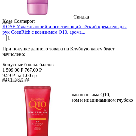
Скидка
Kose Cosmeport
52%
KOSE Увлажняющий и осветляющий лёгкий крем-гель для
рук CoenRich с коэнзимом Q10, арома...
+
−
При покупке данного товара на Клубную карту будет
начислено:
Бонусные баллы:
баллов
1 599.00
Р
767.00
Р
9.59
Р
за 1.00 гр
КОД:
587524

В корзину

Лёгкий крем-гель с микрокапсулами коэнзима Q10,
гиалуроновой кислотой, коллагеном и ниацинамидом глубоко
проникает,...