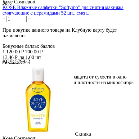
Kose Cosmeport
38%
KOSE Влажные салфетки "Softymo" для снятия макияжа
смягчающие с церамидами 52 шт., смен...
+
−
При покупке данного товара на Клубную карту будет
начислено:
Бонусные баллы:
баллов
1 120.00
Р
700.00
Р
13.46
Р
за 1.00 шт
КОД:
579932

В корзину

Чистая кожа + снятие макияжа + защита от сухости в одно
движение! Салфетки повышенной плотности из микрофибры
с...
Скидка
Kose Cosmeport