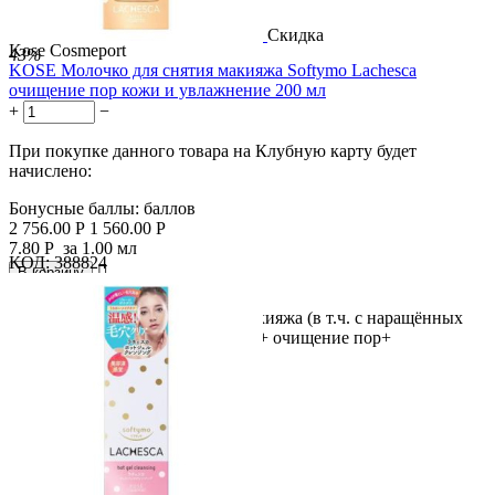
Скидка
Kose Cosmeport
43%
KOSE Молочко для снятия макияжа Softymo Lachesca
очищение пор кожи и увлажнение 200 мл
+
−
При покупке данного товара на Клубную карту будет
начислено:
Бонусные баллы:
баллов
2 756.00
Р
1 560.00
Р
7.80
Р
за 1.00 мл
КОД:
388824

В корзину

Освободи свои поры! Снятие макияжа (в т.ч. с наращённых
ресниц) + деликатное умывание + очищение пор+
увлажнение!...