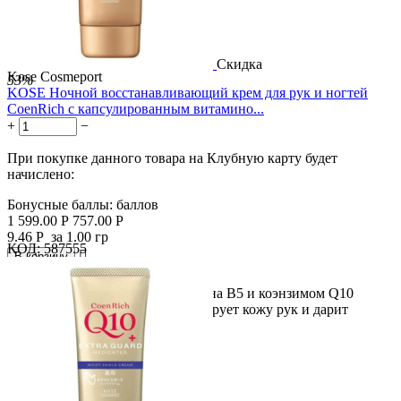
Скидка
Kose Cosmeport
53%
KOSE Ночной восстанавливающий крем для рук и ногтей
CoenRich с капсулированным витамино...
+
−
При покупке данного товара на Клубную карту будет
начислено:
Бонусные баллы:
баллов
1 599.00
Р
757.00
Р
9.46
Р
за 1.00 гр
КОД:
587555

В корзину

Густой крем с капсулами витамина В5 и коэнзимом Q10
интенсивно увлажняет, регенирирует кожу рук и дарит
молодость,...