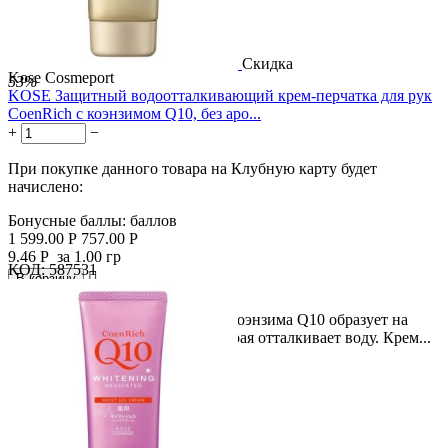
Скидка
Kose Cosmeport
53%
KOSE Защитный водоотталкивающий крем-перчатка для рук
CoenRich с коэнзимом Q10, без аро...
+
−
При покупке данного товара на Клубную карту будет
начислено:
Бонусные баллы:
баллов
1 599.00
Р
757.00
Р
9.46
Р
за 1.00 гр
КОД:
587531

В корзину

Лёгкий крем с микрокапсулами коэнзима Q10 образует на
коже рук защитную плёнку, которая отталкивает воду. Крем...