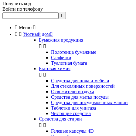
Получить код
Войти по телефону


Меню



Уютный дом

Бумажная продукция


Полотенца бумажные
Салфетки
Туалетная бумага
Бытовая химия


Cредства для пола и мебели
Для стеклянных поверхностей
Освежители воздуха
Средства для мытья посуды
Средства для посудомоечных машин
Таблетки для унитаза
Чистящие средства
Средства для стирки


Гелевые капсулы 4D