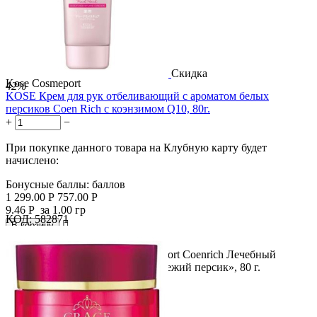
Скидка
Kose Cosmeport
42%
KOSE Крем для рук отбеливающий с ароматом белых
персиков Coen Rich с коэнзимом Q10, 80г.
+
−
При покупке данного товара на Клубную карту будет
начислено:
Бонусные баллы:
баллов
1 299.00
Р
757.00
Р
9.46
Р
за 1.00 гр
КОД:
582871

В корзину

Название продукта: Kose Cosmeport Coenrich Лечебный
отбеливающий крем для рук «Свежий персик», 80 г.
Описание...