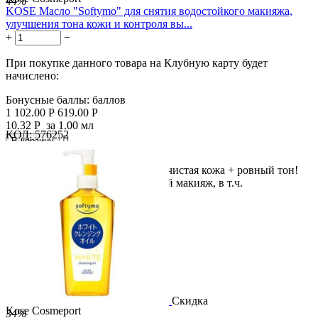
44%
KOSE Масло "Softymo" для снятия водостойкого макияжа,
улучшения тона кожи и контроля вы...
+
−
При покупке данного товара на Клубную карту будет
начислено:
Бонусные баллы:
баллов
1 102.00
Р
619.00
Р
10.32
Р
за 1.00 мл
КОД:
576252

В корзину

Снятие водостойкого макияжа + чистая кожа + ровный тон!
Масло тщательно удаляет стойкий макияж, в т.ч.
водостойкую...
Скидка
Kose Cosmeport
34%