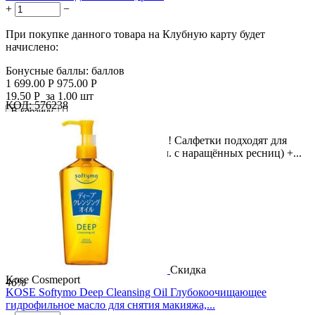
+
−
При покупке данного товара на Клубную карту будет
начислено:
Бонусные баллы:
баллов
1 699.00
Р
975.00
Р
19.50
Р
за 1.00 шт
КОД:
576238

В корзину

5 в 1 для чистой и красивой кожи! Салфетки подходят для
удаления дневного макияжа (в т.ч. с наращённых ресниц) +...
Скидка
Kose Cosmeport
46%
KOSE Softymo Deep Cleansing Oil Глубокоочищающее
гидрофильное масло для снятия макияжа,...