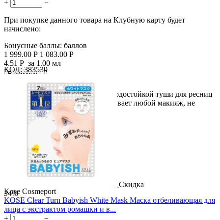
+
−
При покупке данного товара на Клубную карту будет
начислено:
Бонусные баллы:
баллов
1 999.00
Р
1 083.00
Р
4.51
Р
за 1.00 мл
КОД:
383539

В корзину

Подходит для снятия ББ крема, водостойкой туши для ресниц
и другого макияжа. Отлично смывает любой макияж, не
щиплет...
Скидка
Kose Cosmeport
34%
KOSE Clear Turn Babyish White Mask Маска отбеливающая для
лица с экстрактом ромашки и в...
+
−