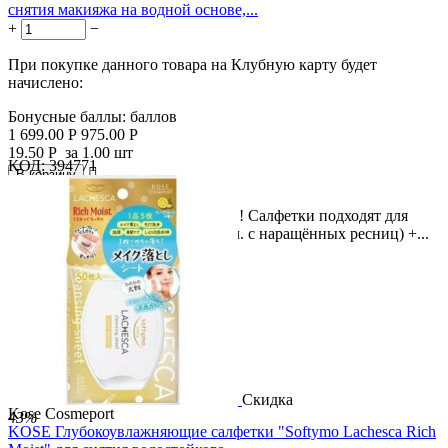
снятия макияжа на водной основе,...
+
−
При покупке данного товара на Клубную карту будет
начислено:
Бонусные баллы:
баллов
1 699.00
Р
975.00
Р
19.50
Р
за 1.00 шт
КОД:
394771

В корзину

5 в 1 для чистой и красивой кожи! Салфетки подходят для
удаления дневного макияжа (в т.ч. с наращённых ресниц) +...
Скидка
Kose Cosmeport
43%
KOSE Глубокоувлажняющие салфетки "Softymo Lachesca Rich