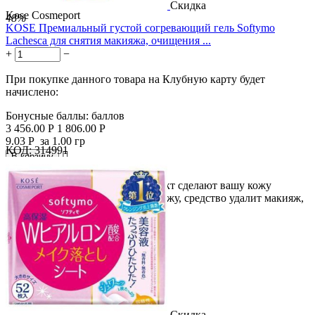
Скидка
Kose Cosmeport
48%
KOSE Премиальный густой согревающий гель Softymo
Lachesca для снятия макияжа, очищения ...
+
−
При покупке данного товара на Клубную карту будет
начислено:
Бонусные баллы:
баллов
3 456.00
Р
1 806.00
Р
9.03
Р
за 1.00 гр
КОД:
314991

В корзину

Мягкое тепло и массажный эффект сделают вашу кожу
невероятно гладкой. Массируя кожу, средство удалит макияж,
а также...
Скидка