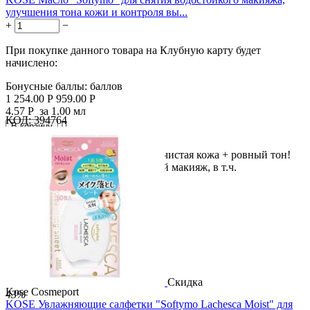
улучшения тона кожи и контроля вы...
+
−
При покупке данного товара на Клубную карту будет
начислено:
Бонусные баллы:
баллов
1 254.00
Р
959.00
Р
4.57
Р
за 1.00 мл
КОД:
394764

В корзину

Снятие водостойкого макияжа + чистая кожа + ровный тон!
Масло тщательно удаляет стойкий макияж, в т.ч.
водостойкую...
Скидка
Kose Cosmeport
43%
KOSE Увлажняющие салфетки "Softymo Lachesca Moist" для