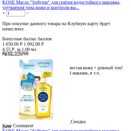
KOSE Масло "Softymo" для снятия водостойкого макияжа,
улучшения тона кожи и контроля вы...
+
−
При покупке данного товара на Клубную карту будет
начислено:
Бонусные баллы:
баллов
1 650.00
Р
1 092.00
Р
4.55
Р
за 1.00 мл
КОД:
576269

В корзину

Снятие водостойкого макияжа + чистая кожа + ровный тон!
Масло тщательно удаляет стойкий макияж, в т.ч.
водостойкую...
Скидка
Kose Cosmeport
24%
KOSE Масло "Softymo" для снятия водостойкого макияжа,