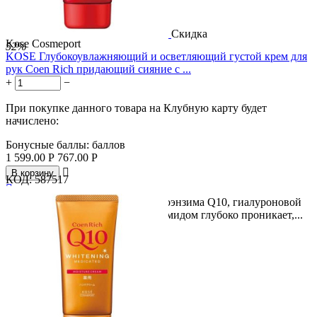
Скидка
Kose Cosmeport
52%
KOSE Глубокоувлажняющий и осветляющий густой крем для
рук Coen Rich придающий сияние с ...
+
−
При покупке данного товара на Клубную карту будет
начислено:
Бонусные баллы:
баллов
1 599.00
Р
767.00
Р

В корзину
КОД:
587517

Густой крем с микрокапсулами коэнзима Q10, гиалуроновой
кислотой, коллагеном и ниацинамидом глубоко проникает,...