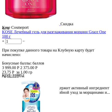
Скидка
Kose Cosmeport
41%
KOSE Лечебный гель для разглаживания морщин Grace One
100 г
+
−
При покупке данного товара на Клубную карту будет
начислено:
Бонусные баллы:
баллов
3 999.00
Р
2 375.00
Р
23.75
Р
за 1.00 гр
КОД:
318852

В корзину

Гель от морщин Grace One. ● Содержит активный ингредиент
«ниацинамид». Обеспечивает двойной уход за морщинами и...