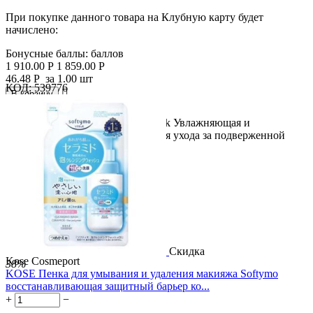
При покупке данного товара на Клубную карту будет
начислено:
Бонусные баллы:
баллов
1 910.00
Р
1 859.00
Р
46.48
Р
за 1.00 шт
КОД:
539776

В корзину

KOSE Clear Turn CICA Moist Mask Увлажняющая и
тонизирующая тканевая маска для ухода за подверженной
раздражению...
Скидка
Kose Cosmeport
38%
KOSE Пенка для умывания и удаления макияжа Softymo
восстанавливающая защитный барьер ко...
+
−