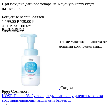
При покупке данного товара на Клубную карту будет
начислено:
Бонусные баллы:
баллов
1 199.00
Р
739.00
Р
4.11
Р
за 1.00 мл
КОД:
539752

В корзину

Лёгкая текстура + чистая кожа + снятие макияжа + защита от
сухости! Воздушная пена с очищающими компонентами...
Скидка
Kose Cosmeport
40%
KOSE Пенка "Softymo" для умывания и удаления макияжа
восстанавливающая защитный барьер ...
+
−