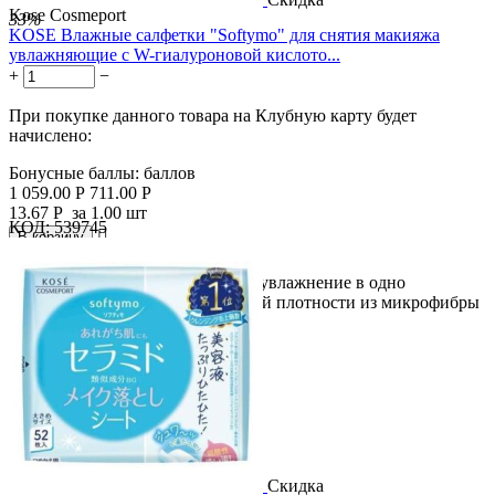
Kose Cosmeport
33%
KOSE Влажные салфетки "Softymo" для снятия макияжа
увлажняющие с W-гиалуроновой кислото...
+
−
При покупке данного товара на Клубную карту будет
начислено:
Бонусные баллы:
баллов
1 059.00
Р
711.00
Р
13.67
Р
за 1.00 шт
КОД:
539745

В корзину

Чистая кожа + снятие макияжа + увлажнение в одно
движение! Салфетки повышенной плотности из микрофибры
с очищающими...
Скидка