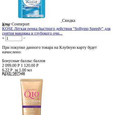
Скидка
Kose Cosmeport
47%
KOSE Лёгкая пенка быстрого действия "Softymo Speedy" для
снятия макияжа и глубокого очи...
+
−
При покупке данного товара на Клубную карту будет
начислено:
Бонусные баллы:
баллов
2 099.00
Р
1 120.00
Р
6.22
Р
за 1.00 мл
КОД:
587548

В корзину
