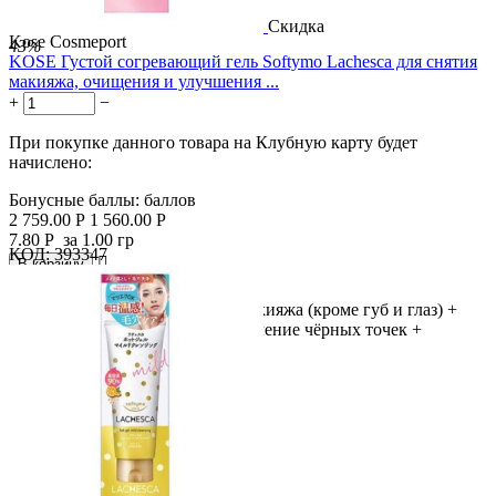
Скидка
Kose Cosmeport
43%
KOSE Густой согревающий гель Softymo Lachesca для снятия
макияжа, очищения и улучшения ...
+
−
При покупке данного товара на Клубную карту будет
начислено:
Бонусные баллы:
баллов
2 759.00
Р
1 560.00
Р
7.80
Р
за 1.00 гр
КОД:
393347

В корзину

Освободи свои поры! Снятие макияжа (кроме губ и глаз) +
умывание + очищение пор + удаление чёрных точек +
ровный...