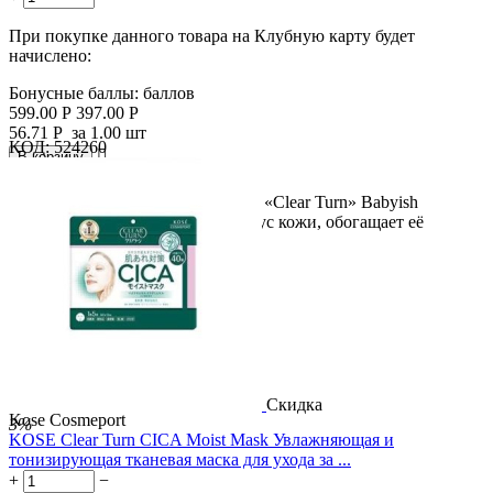
При покупке данного товара на Клубную карту будет
начислено:
Бонусные баллы:
баллов
599.00
Р
397.00
Р
56.71
Р
за 1.00 шт
КОД:
524260

В корзину

Интенсивно увлажняющая маска «Clear Turn» Babyish
восстанавливает жизненный тонус кожи, обогащает её
необходимыми...
Скидка
Kose Cosmeport
3%
KOSE Clear Turn CICA Moist Mask Увлажняющая и
тонизирующая тканевая маска для ухода за ...
+
−