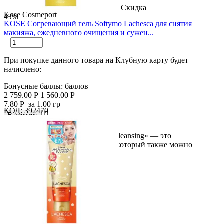
Скидка
Kose Cosmeport
43%
KOSE Согревающий гель Softymo Lachesca для снятия
макияжа, ежедневного очищения и сужен...
+
−
При покупке данного товара на Клубную карту будет
начислено:
Бонусные баллы:
баллов
2 759.00
Р
1 560.00
Р
7.80
Р
за 1.00 гр
КОД:
392470

В корзину

«Softymo Lachesca Hot Gel Mild Cleansing» — это
согревающий очищающий гель, который также можно
использовать для...